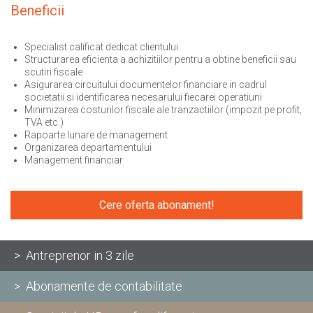
Beneficii
Specialist calificat dedicat clientului
Structurarea eficienta a achizitiilor pentru a obtine beneficii sau
scutiri fiscale
Asigurarea circuitului documentelor financiare in cadrul
societatii si identificarea necesarului fiecarei operatiuni
Minimizarea costurilor fiscale ale tranzactiilor (impozit pe profit,
TVA etc.)
Rapoarte lunare de management
Organizarea departamentului
Management financiar
Cere oferta abonament!
> Antreprenor in 3 zile
> Abonamente de contabilitate