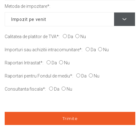
Metoda de impozitare*:
Calitatea de platitor de TVA*:
Da
Nu
Importuri sau achizitii intracomunitare*:
Da
Nu
Raportari Intrastat*:
Da
Nu
Raportari pentru Fondul de mediu*:
Da
Nu
Consultanta fiscala*:
Da
Nu