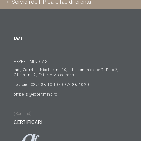
> Servicii de HR care fac diferenta
Iasi
EXPERT MIND IASI
Iasi, Carretera Nicolina no 10, Intercomunicador 7, Piso 2,
Oficina no 2, Edificio Moldotrans
Teléfono: 0374.88.40.40 / 0374.88.40.20
office.is@expertmind.ro
(Română)
CERTIFICARI