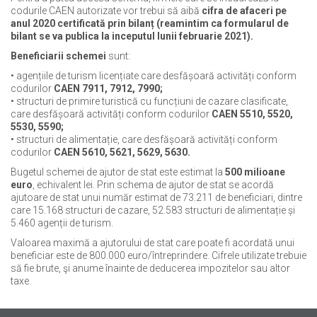
codurile CAEN autorizate vor trebui să aibă
cifra de afaceri pe
anul 2020 certificată prin bilanț (reamintim ca formularul de
bilant se va publica la inceputul lunii februarie 2021).
Beneficiarii schemei
sunt:
• agențiile de turism licențiate care desfășoară activități conform
codurilor
CAEN 7911, 7912, 7990;
• structuri de primire turistică cu funcțiuni de cazare clasificate,
care desfășoară activități conform codurilor
CAEN 5510, 5520,
5530, 5590;
• structuri de alimentație, care desfășoară activități conform
codurilor
CAEN 5610, 5621, 5629, 5630.
Bugetul schemei de ajutor de stat este estimat la
500 milioane
euro
, echivalent lei. Prin schema de ajutor de stat se acordă
ajutoare de stat unui număr estimat de 73.211 de beneficiari, dintre
care 15.168 structuri de cazare, 52.583 structuri de alimentație și
5.460 agenții de turism.
Valoarea maximă a ajutorului de stat care poate fi acordată unui
beneficiar este de 800.000 euro/întreprindere. Cifrele utilizate trebuie
să fie brute, şi anume înainte de deducerea impozitelor sau altor
taxe.