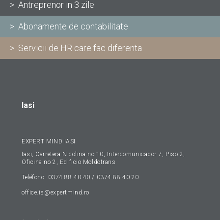
> Antreprenor in 3 zile
> Abonamente de contabilitate
> Servicii de HR care fac diferenta
Iasi
EXPERT MIND IASI
Iasi, Carretera Nicolina no 10, Intercomunicador 7, Piso 2,
Oficina no 2, Edificio Moldotrans
Teléfono: 0374.88.40.40 / 0374.88.40.20
office.is@expertmind.ro