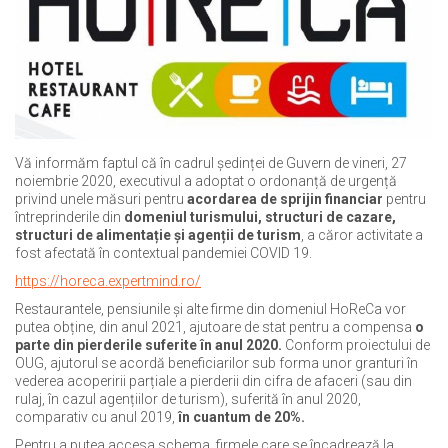
Vă informăm faptul că în cadrul ședinței de Guvern de vineri, 27
noiembrie 2020, executivul a adoptat o ordonanță de urgență
privind unele măsuri pentru
acordarea de sprijin financiar
pentru
întreprinderile din
domeniul turismului, structuri de cazare,
structuri de alimentație și agenții de turism
, a căror activitate a
fost afectată în contextual pandemiei COVID 19.
https://horeca.expertmind.ro/
Restaurantele, pensiunile și alte firme din domeniul HoReCa vor
putea obține, din anul 2021, ajutoare de stat pentru a compensa
o
parte din pierderile suferite în anul 2020.
Conform proiectului de
OUG, ajutorul se acordă beneficiarilor sub forma unor granturi în
vederea acoperirii parțiale a pierderii din cifra de afaceri (sau din
rulaj, în cazul agențiilor de turism), suferită în anul 2020,
comparativ cu anul 2019,
în cuantum de 20%.
Pentru a putea accesa schema, firmele care se încadrează la