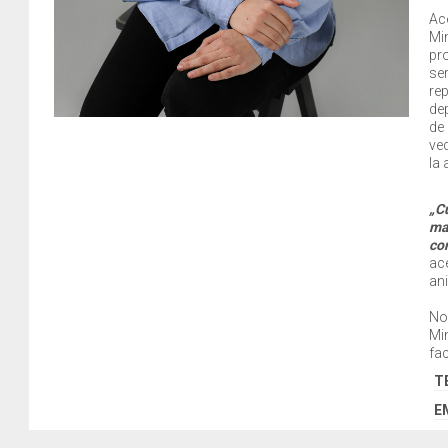
Ace
Min
pro
ser
rep
dep
de 
ve
la a
„C
mai
co
ace
ani
Noi
Min
fac
T
E