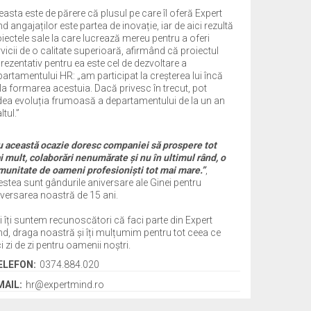
asta este de părere că plusul pe care îl oferă Expert
d angajaților este partea de inovație, iar de aici rezultă
iectele sale la care lucrează mereu pentru a oferi
vicii de o calitate superioară, afirmând că proiectul
rezentativ pentru ea este cel de dezvoltare a
artamentului HR: „am participat la creșterea lui încă
la formarea acestuia. Dacă privesc în trecut, pot
dea evoluția frumoasă a departamentului de la un an
ltul.”
u această ocazie doresc companiei să prospere tot
 mult, colaborări nenumărate și nu în ultimul rând, o
munitate de oameni profesioniști tot mai mare.”
,
stea sunt gândurile aniversare ale Ginei pentru
versarea noastră de 15 ani.
 îți suntem recunoscători că faci parte din Expert
d, draga noastră și îți mulțumim pentru tot ceea ce
i zi de zi pentru oamenii noștri.
ELEFON:
0374.884.020
MAIL:
hr@expertmind.ro