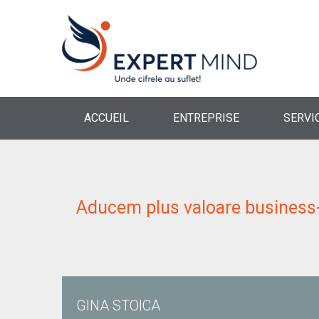
ACCUEIL
ENTREPRISE
SERVI
Aducem plus valoare business-
GINA STOICA