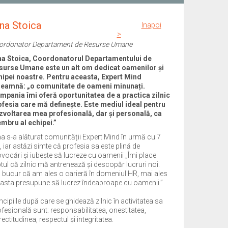
na Stoica
Inapoi
>
ordonator Departament de Resurse Umane
na Stoica, Coordonatorul Departamentului de
surse Umane este un alt om dedicat oamenilor și
hipei noastre. Pentru aceasta, Expert Mind
seamnă: „o comunitate de oameni minunați.
mpania îmi oferă oportunitatea de a practica zilnic
ofesia care mă definește. Este mediul ideal pentru
zvoltarea mea profesională, dar și personală, ca
mbru al echipei.”
a s-a alăturat comunității Expert Mind în urmă cu 7
, iar astăzi simte că profesia sa este plină de
vocări și iubește să lucreze cu oamenii „Îmi place
tul că zilnic mă antrenează și descopăr lucruri noi.
 bucur că am ales o carieră în domeniul HR, mai ales
 asta presupune să lucrez îndeaproape cu oamenii.”
ncipiile după care se ghidează zilnic în activitatea sa
fesională sunt: responsabilitatea, onestitatea,
ectitudinea, respectul și integritatea.