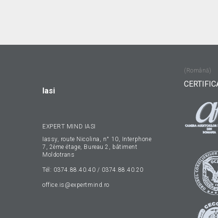
(Română)
CERTIFIC
Iasi
EXPERT MIND IASI
Iassy, route Nicolina, n° 10, Interphone
7, 2ème étage, Bureau 2, bâtiment
Moldotrans
Tél: 0374.88.40.40 / 0374.88.40.20
office.is@expertmind.ro