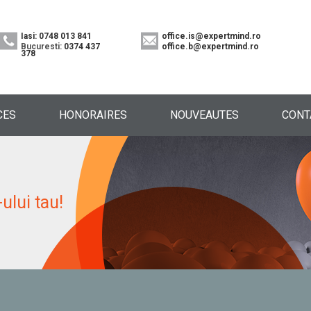
Iasi: 0748 013 841
office.is@expertmind.ro
Bucuresti:
0374 437
office.b@expertmind.ro
378
CES
HONORAIRES
NOUVEAUTES
CONT
ului tau!