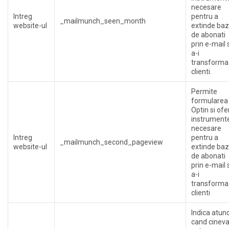
necesare
Intreg
pentru a
_mailmunch_seen_month
website-ul
extinde ba
de abonati
prin e-mail 
a-i
transforma 
clienti.
Permite
formularea
Optin si ofe
instrument
necesare
Intreg
pentru a
_mailmunch_second_pageview
website-ul
extinde ba
de abonati
prin e-mail 
a-i
transforma 
clienti
Indica atunc
cand cinev