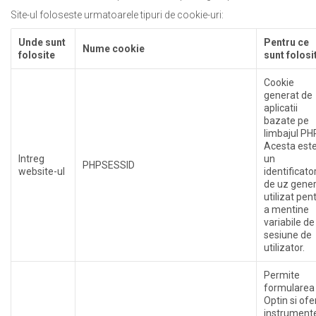
Site-ul foloseste urmatoarele tipuri de cookie-uri:
Unde sunt
Pentru ce
Nume cookie
folosite
sunt folosi
Cookie
generat de
aplicatii
bazate pe
limbajul PHP
Acesta est
Intreg
un
PHPSESSID
website-ul
identificato
de uz gener
utilizat pen
a mentine
variabile de
sesiune de
utilizator.
Permite
formularea
Optin si ofe
instrument