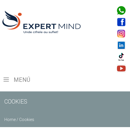
MENÚ
COOKIES
Home
/
Cookies