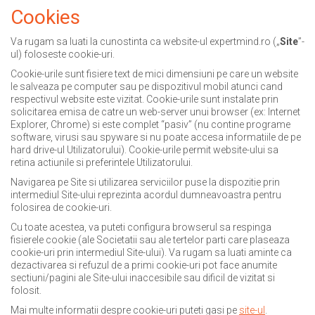
Cookies
Va rugam sa luati la cunostinta ca website-ul expertmind.ro („
Site
”-
ul) foloseste cookie-uri.
Cookie-urile sunt fisiere text de mici dimensiuni pe care un website
le salveaza pe computer sau pe dispozitivul mobil atunci cand
respectivul website este vizitat. Cookie-urile sunt instalate prin
solicitarea emisa de catre un web-server unui browser (ex: Internet
Explorer, Chrome) si este complet “pasiv” (nu contine programe
software, virusi sau spyware si nu poate accesa informatiile de pe
hard drive-ul Utilizatorului). Cookie-urile permit website-ului sa
retina actiunile si preferintele Utilizatorului.
Navigarea pe Site si utilizarea serviciilor puse la dispozitie prin
intermediul Site-ului reprezinta acordul dumneavoastra pentru
folosirea de cookie-uri.
Cu toate acestea, va puteti configura browserul sa respinga
fisierele cookie (ale Societatii sau ale tertelor parti care plaseaza
cookie-uri prin intermediul Site-ului). Va rugam sa luati aminte ca
dezactivarea si refuzul de a primi cookie-uri pot face anumite
sectiuni/pagini ale Site-ului inaccesibile sau dificil de vizitat si
folosit.
Mai multe informatii despre cookie-uri puteti gasi pe
site-ul
.