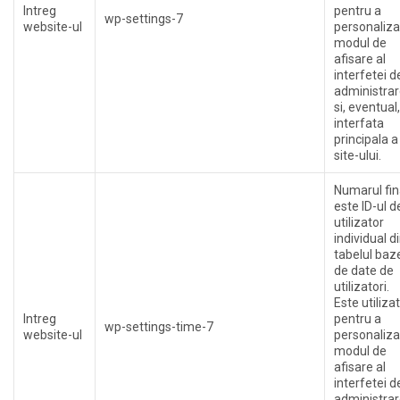
Intreg
pentru a
wp-settings-7
website-ul
personaliza
modul de
afisare al
interfetei d
administrar
si, eventual,
interfata
principala a
site-ului.
Numarul fin
este ID-ul d
utilizator
individual d
tabelul baz
de date de
utilizatori.
Este utilizat
Intreg
pentru a
wp-settings-time-7
website-ul
personaliza
modul de
afisare al
interfetei d
administrar