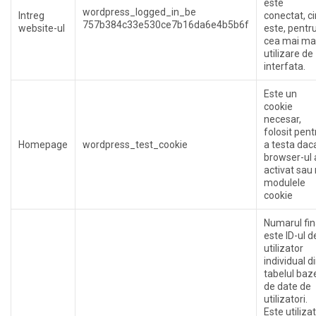
este
wordpress_logged_in_be
Intreg
conectat, c
757b384c33e530ce7b16da6e4b5b6f
website-ul
este, pentr
cea mai ma
utilizare de
interfata.
Este un
cookie
necesar,
folosit pent
Homepage
wordpress_test_cookie
a testa dac
browser-ul 
activat sau
modulele
cookie
Numarul fin
este ID-ul d
utilizator
individual d
tabelul baz
de date de
utilizatori.
Este utilizat