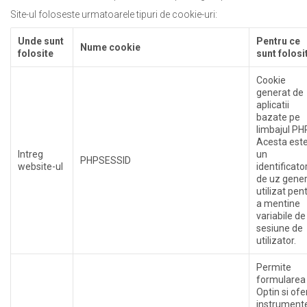
Site-ul foloseste urmatoarele tipuri de cookie-uri:
Unde sunt
Pentru ce
Nume cookie
folosite
sunt folosi
Cookie
generat de
aplicatii
bazate pe
limbajul PHP
Acesta est
Intreg
un
PHPSESSID
website-ul
identificato
de uz gener
utilizat pen
a mentine
variabile de
sesiune de
utilizator.
Permite
formularea
Optin si ofe
instrument