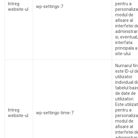
Intreg
pentru a
wp-settings-7
website-ul
personaliza
modul de
afisare al
interfetei d
administrar
si, eventual,
interfata
principala a
site-ului.
Numarul fin
este ID-ul d
utilizator
individual d
tabelul baz
de date de
utilizatori.
Este utilizat
Intreg
pentru a
wp-settings-time-7
website-ul
personaliza
modul de
afisare al
interfetei d
administrar