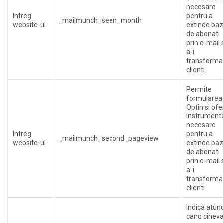
necesare
Intreg
pentru a
_mailmunch_seen_month
website-ul
extinde ba
de abonati
prin e-mail 
a-i
transforma 
clienti.
Permite
formularea
Optin si ofe
instrument
necesare
Intreg
pentru a
_mailmunch_second_pageview
website-ul
extinde ba
de abonati
prin e-mail 
a-i
transforma 
clienti
Indica atunc
cand cinev