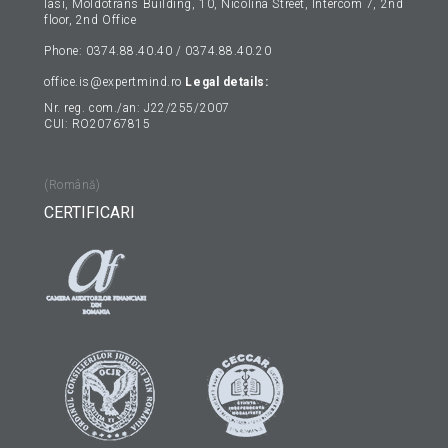
Iasi, Moldotrans Building, 10, Nicolina Street, Intercom 7, 2nd
floor, 2nd Office
Phone: 0374.88.40.40 / 0374.88.40.20
office.is@expertmind.ro
Legal details:
Nr. reg. com./an: J22/255/2007
CUI: RO20767815
(Română)
CERTIFICARI