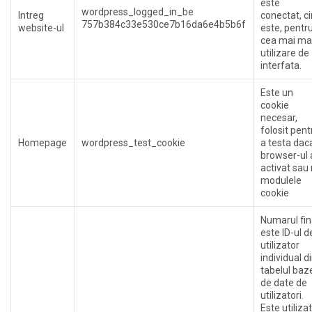
este
wordpress_logged_in_be
Intreg
conectat, c
757b384c33e530ce7b16da6e4b5b6f
website-ul
este, pentr
cea mai ma
utilizare de
interfata.
Este un
cookie
necesar,
folosit pent
Homepage
wordpress_test_cookie
a testa dac
browser-ul 
activat sau
modulele
cookie
Numarul fin
este ID-ul d
utilizator
individual d
tabelul baz
de date de
utilizatori.
Este utilizat