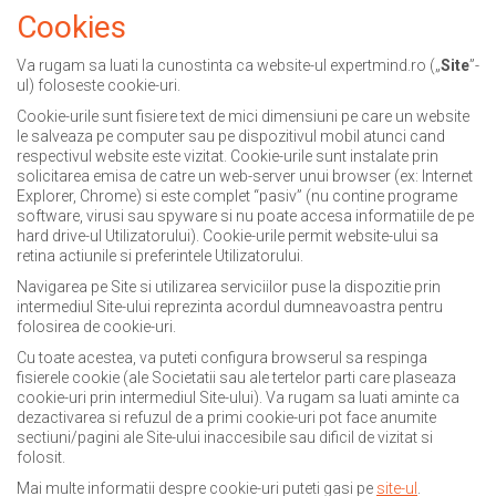
Cookies
Va rugam sa luati la cunostinta ca website-ul expertmind.ro („
Site
”-
ul) foloseste cookie-uri.
Cookie-urile sunt fisiere text de mici dimensiuni pe care un website
le salveaza pe computer sau pe dispozitivul mobil atunci cand
respectivul website este vizitat. Cookie-urile sunt instalate prin
solicitarea emisa de catre un web-server unui browser (ex: Internet
Explorer, Chrome) si este complet “pasiv” (nu contine programe
software, virusi sau spyware si nu poate accesa informatiile de pe
hard drive-ul Utilizatorului). Cookie-urile permit website-ului sa
retina actiunile si preferintele Utilizatorului.
Navigarea pe Site si utilizarea serviciilor puse la dispozitie prin
intermediul Site-ului reprezinta acordul dumneavoastra pentru
folosirea de cookie-uri.
Cu toate acestea, va puteti configura browserul sa respinga
fisierele cookie (ale Societatii sau ale tertelor parti care plaseaza
cookie-uri prin intermediul Site-ului). Va rugam sa luati aminte ca
dezactivarea si refuzul de a primi cookie-uri pot face anumite
sectiuni/pagini ale Site-ului inaccesibile sau dificil de vizitat si
folosit.
Mai multe informatii despre cookie-uri puteti gasi pe
site-ul
.