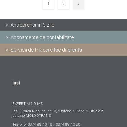
1
2
> Antreprenor in 3 zile
> Abonamente de contabilitate
> Servicii de HR care fac diferenta
Iasi
EXPERT MIND IASI
Iasi, Strada Nicolina, nr.10, citofono 7 Piano. 2 Ufficio 2,
palazzo MOLDOTRANS
Telefono: 0374.88.40.40 / 0374.88.40.20