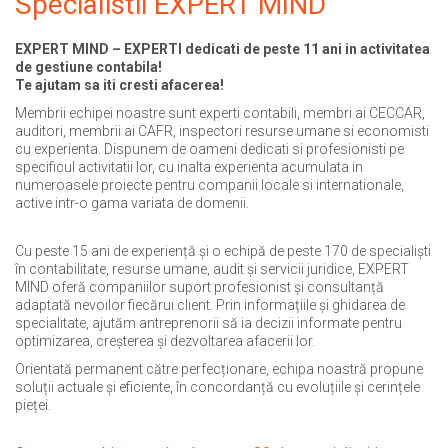
Specialistii EXPERT MIND
EXPERT MIND – EXPERTI dedicati de peste 11 ani in activitatea
de gestiune contabila!
Te ajutam sa iti cresti afacerea!
Membrii echipei noastre sunt experti contabili, membri ai CECCAR,
auditori, membrii ai CAFR, inspectori resurse umane si economisti
cu experienta. Dispunem de oameni dedicati si profesionisti pe
specificul activitatii lor, cu inalta experienta acumulata in
numeroasele proiecte pentru companii locale si internationale,
active intr-o gama variata de domenii.
Cu peste 15 ani de experiență și o echipă de peste 170 de specialiști
în contabilitate, resurse umane, audit și servicii juridice, EXPERT
MIND oferă companiilor suport profesionist și consultanță
adaptată nevoilor fiecărui client. Prin informațiile și ghidarea de
specialitate, ajutăm antreprenorii să ia decizii informate pentru
optimizarea, creșterea și dezvoltarea afacerii lor.
Orientată permanent către perfecționare, echipa noastră propune
soluții actuale și eficiente, în concordanță cu evoluțiile și cerințele
pieței.