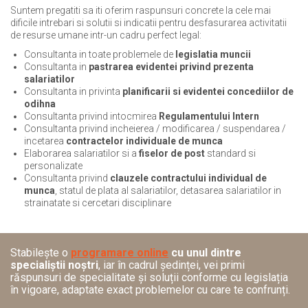
Suntem pregatiti sa iti oferim raspunsuri concrete la cele mai
dificile intrebari si solutii si indicatii pentru desfasurarea activitatii
de resurse umane intr-un cadru perfect legal:
Consultanta in toate problemele de
legislatia muncii
Consultanta in
pastrarea evidentei privind prezenta
salariatilor
Consultanta in privinta
planificarii si evidentei concediilor de
odihna
Consultanta privind intocmirea
Regulamentului Intern
Consultanta privind incheierea / modificarea / suspendarea /
incetarea
contractelor individuale de munca
Elaborarea salariatilor si a
fiselor de post
standard si
personalizate
Consultanta privind
clauzele contractului individual de
munca
, statul de plata al salariatilor, detasarea salariatilor in
strainatate si cercetari disciplinare
Stabilește o
programare online
cu unul dintre
specialiștii noștri
, iar în cadrul ședinței, vei primi
răspunsuri de specialitate și soluții conforme cu legislația
în vigoare, adaptate exact problemelor cu care te confrunți.