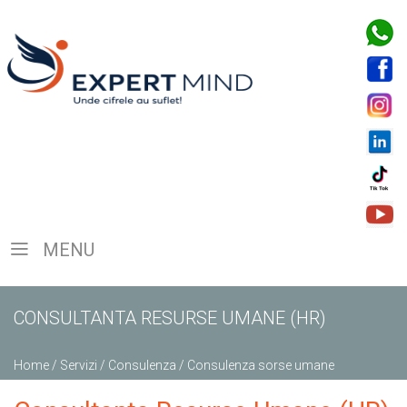
MENU
CONSULTANTA RESURSE UMANE (HR)
Home
/
Servizi
/
Consulenza
/
Consulenza sorse umane