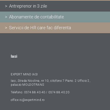
> Antreprenor in 3 zile
> Abonamente de contabilitate
> Servicii de HR care fac diferenta
Iasi
EXPERT MIND IASI
Iasi, Strada Nicolina, nr.10, citofono 7 Piano. 2 Ufficio 2,
palazzo MOLDOTRANS
Telefono: 0374.88.40.40 / 0374.88.40.20
office.is@expertmind.ro