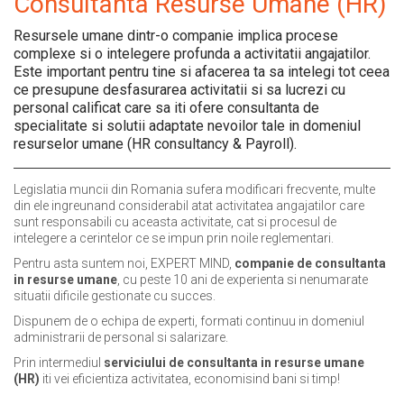
Consultanta Resurse Umane (HR)
Resursele umane dintr-o companie implica procese
complexe si o intelegere profunda a activitatii angajatilor.
Este important pentru tine si afacerea ta sa intelegi tot ceea
ce presupune desfasurarea activitatii si sa lucrezi cu
personal calificat care sa iti ofere consultanta de
specialitate si solutii adaptate nevoilor tale in domeniul
resurselor umane (HR consultancy & Payroll).
Legislatia muncii din Romania sufera modificari frecvente, multe
din ele ingreunand considerabil atat activitatea angajatilor care
sunt responsabili cu aceasta activitate, cat si procesul de
intelegere a cerintelor ce se impun prin noile reglementari.
Pentru asta suntem noi, EXPERT MIND,
companie de consultanta
in resurse umane
, cu peste 10 ani de experienta si nenumarate
situatii dificile gestionate cu succes.
Dispunem de o echipa de experti, formati continuu in domeniul
administrarii de personal si salarizare.
Prin intermediul
serviciului de consultanta in resurse umane
(HR)
iti vei eficientiza activitatea, economisind bani si timp!