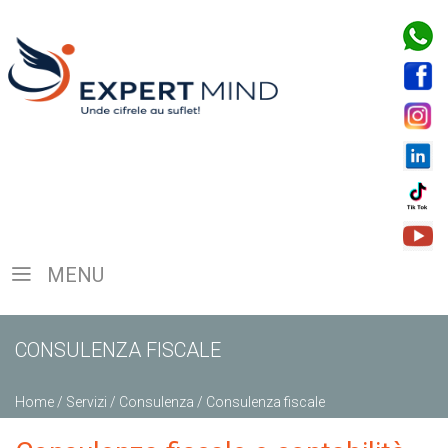
MENU
CONSULENZA FISCALE
Home
/
Servizi
/
Consulenza
/
Consulenza fiscale