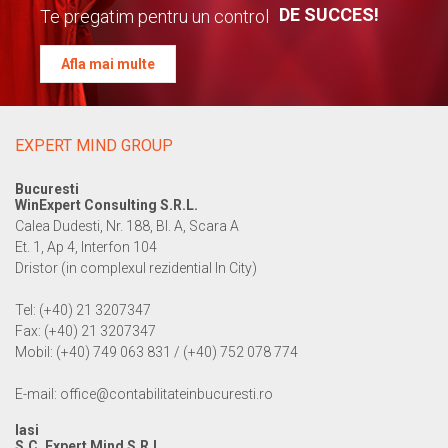
DE SUCCES!
Te pregatim pentru un control
Afla mai multe
EXPERT MIND GROUP
Bucuresti
WinExpert Consulting S.R.L.
Calea Dudesti, Nr. 188, Bl. A, Scara A
Et. 1, Ap 4, Interfon 104
Dristor (in complexul rezidential In City)
Tel: (+40) 21 3207347
Fax: (+40) 21 3207347
Mobil: (+40) 749 063 831 / (+40) 752 078 774
E-mail: office@contabilitateinbucuresti.ro
Iasi
S.C. Expert Mind S.R.L.