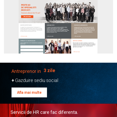
3 zile
Antreprenor in
+
Gazduire sediu social
Afla mai multe
Servicii de HR care fac diferenta.