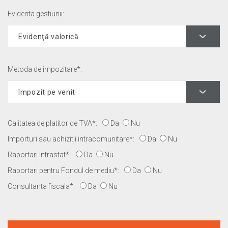
Evidenta gestiunii:
Metoda de impozitare*:
Calitatea de platitor de TVA*:
Da
Nu
Importuri sau achizitii intracomunitare*:
Da
Nu
Raportari Intrastat*:
Da
Nu
Raportari pentru Fondul de mediu*:
Da
Nu
Consultanta fiscala*:
Da
Nu