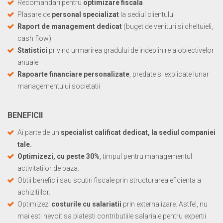
Recomandari pentru
optimizare fiscala
Plasare de
personal specializat
la sediul clientului
Raport de management dedicat
(buget de venituri si cheltuieli,
cash flow)
Statistici
privind urmarirea gradului de indeplinire a obiectivelor
anuale
Rapoarte financiare personalizate
, predate si explicate lunar
managementului societatii
BENEFICII
Ai parte de un
specialist calificat dedicat, la sediul companiei
tale.
Optimizezi, cu peste 30%
, timpul pentru managementul
activitatilor de baza.
Obtii beneficii sau scutiri fiscale prin structurarea eficienta a
achizitiilor.
Optimizezi
costurile cu salariatii
prin externalizare. Astfel, nu
mai esti nevoit sa platesti contributiile salariale pentru expertii