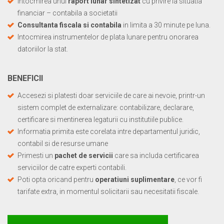
Intocmirea unui
raport lunar sintetizat
cu privire la situatia
financiar – contabila a societatii
Consultanta fiscala si contabila
in limita a 30 minute pe luna.
Intocmirea instrumentelor de plata lunare pentru onorarea
datoriilor la stat.
BENEFICII
Accesezi si platesti doar serviciile de care ai nevoie, printr-un
sistem complet de externalizare: contabilizare, declarare,
certificare si mentinerea legaturii cu institutiile publice.
Informatia primita este corelata intre departamentul juridic,
contabil si de resurse umane
Primesti un
pachet de servicii
care sa includa certificarea
serviciilor de catre experti contabili.
Poti opta oricand pentru
operatiuni suplimentare
, ce vor fi
tarifate extra, in momentul solicitarii sau necesitatii fiscale.