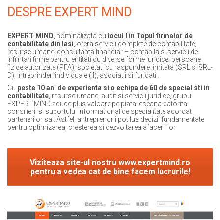
DESPRE EXPERT MIND
EXPERT MIND
, nominalizata cu
locul I in Topul firmelor de
contabilitate din Iasi
, ofera servicii complete de contabilitate,
resurse umane, consultanta financiar – contabila si servicii de
infiintari firme pentru entitati cu diverse forme juridice: persoane
fizice autorizate (PFA), societati cu raspundere limitata (SRL si SRL-
D), intreprinderi individuale (II), asociatii si fundatii.
Cu
peste 10 ani de experienta si o echipa de 60 de specialisti in
contabilitate
, resurse umane, audit si servicii juridice, grupul
EXPERT MIND aduce plus valoare pe piata ieseana datorita
consilierii si suportului informational de specialitate acordat
partenerilor sai. Astfel, antreprenorii pot lua decizii fundamentate
pentru optimizarea, cresterea si dezvoltarea afacerii lor.
Viziteaza site-ul nostru www.expertmind.ro
pentru a vedea cat de bine facem lucrurile!