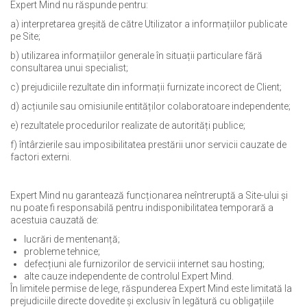
Expert Mind nu răspunde pentru:
a) interpretarea greșită de către Utilizator a informațiilor publicate
pe Site;
b) utilizarea informațiilor generale în situații particulare fără
consultarea unui specialist;
c) prejudiciile rezultate din informații furnizate incorect de Client;
d) acțiunile sau omisiunile entităților colaboratoare independente;
e) rezultatele procedurilor realizate de autorități publice;
f) întârzierile sau imposibilitatea prestării unor servicii cauzate de
factori externi.
Expert Mind nu garantează funcționarea neîntreruptă a Site-ului și
nu poate fi responsabilă pentru indisponibilitatea temporară a
acestuia cauzată de:
lucrări de mentenanță;
probleme tehnice;
defecțiuni ale furnizorilor de servicii internet sau hosting;
alte cauze independente de controlul Expert Mind.
În limitele permise de lege, răspunderea Expert Mind este limitată la
prejudiciile directe dovedite și exclusiv în legătură cu obligațiile