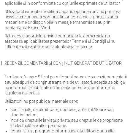
aplicabile și în conformitate cu opțiunile exprimate de Utilizator.
Utilizatorul își poate modifica oricând opțiunea privind primirea
newsletterelor sau a comunicărilor comerciale, prin utilizarea
mecanismelor disponibile în mesajele transmise sau prin
contactarea Expert Mind.
Retragerea acordului privind comunicările comerciale nu
afectează aplicabilitatea prezentelor Termeni și Condiții și nu
influențează relațiile contractuale deja existente.
RECENZII, COMENTARII ȘI CONȚINUT GENERAT DE UTILIZATORI
În măsura în care Site-ul permite publicarea de recenzii, comentarii
sau alte tipuri de conținut transmis de utilizatori, aceștia se obligă
ca informațiile publicate să fie reale, corecte și conforme cu
legislația aplicabilă.
Utilizatorii nu pot publica materiale care:
sunt ilegale, defăimătoare, obscene, amenințătoare sau
discriminatorii;
încalcă drepturile la viață privată sau drepturile de proprietate
intelectuală ale altor persoane;
conțin viruși, programe informatice dăunătoare sau alte