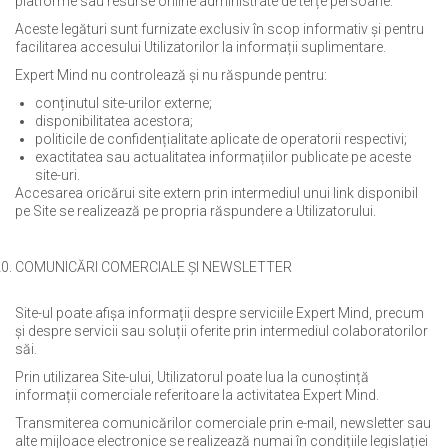
platforme sau resurse online administrate de terțe persoane.
Aceste legături sunt furnizate exclusiv în scop informativ și pentru
facilitarea accesului Utilizatorilor la informații suplimentare.
Expert Mind nu controlează și nu răspunde pentru:
conținutul site-urilor externe;
disponibilitatea acestora;
politicile de confidențialitate aplicate de operatorii respectivi;
exactitatea sau actualitatea informațiilor publicate pe aceste
site-uri.
Accesarea oricărui site extern prin intermediul unui link disponibil
pe Site se realizează pe propria răspundere a Utilizatorului.
COMUNICĂRI COMERCIALE ȘI NEWSLETTER
Site-ul poate afișa informații despre serviciile Expert Mind, precum
și despre servicii sau soluții oferite prin intermediul colaboratorilor
săi.
Prin utilizarea Site-ului, Utilizatorul poate lua la cunoștință
informații comerciale referitoare la activitatea Expert Mind.
Transmiterea comunicărilor comerciale prin e-mail, newsletter sau
alte mijloace electronice se realizează numai în condițiile legislației