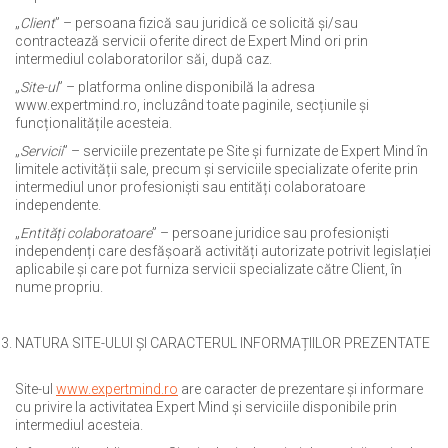
„
Client
” – persoana fizică sau juridică ce solicită și/sau
contractează servicii oferite direct de Expert Mind ori prin
intermediul colaboratorilor săi, după caz.
„
Site-ul
” – platforma online disponibilă la adresa
www.expertmind.ro, incluzând toate paginile, secțiunile și
funcționalitățile acesteia.
„
Servicii
” – serviciile prezentate pe Site și furnizate de Expert Mind în
limitele activității sale, precum și serviciile specializate oferite prin
intermediul unor profesioniști sau entități colaboratoare
independente.
„
Entități colaboratoare
” – persoane juridice sau profesioniști
independenți care desfășoară activități autorizate potrivit legislației
aplicabile și care pot furniza servicii specializate către Client, în
nume propriu.
NATURA SITE-ULUI ȘI CARACTERUL INFORMAȚIILOR PREZENTATE
Site-ul
www.expertmind.ro
are caracter de prezentare și informare
cu privire la activitatea Expert Mind și serviciile disponibile prin
intermediul acesteia.