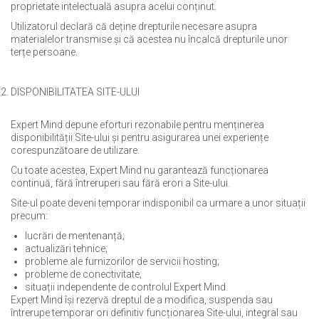
proprietate intelectuală asupra acelui conținut.
Utilizatorul declară că deține drepturile necesare asupra
materialelor transmise și că acestea nu încalcă drepturile unor
terțe persoane.
DISPONIBILITATEA SITE-ULUI
Expert Mind depune eforturi rezonabile pentru menținerea
disponibilității Site-ului și pentru asigurarea unei experiențe
corespunzătoare de utilizare.
Cu toate acestea, Expert Mind nu garantează funcționarea
continuă, fără întreruperi sau fără erori a Site-ului.
Site-ul poate deveni temporar indisponibil ca urmare a unor situații
precum:
lucrări de mentenanță;
actualizări tehnice;
probleme ale furnizorilor de servicii hosting;
probleme de conectivitate;
situații independente de controlul Expert Mind.
Expert Mind își rezervă dreptul de a modifica, suspenda sau
întrerupe temporar ori definitiv funcționarea Site-ului, integral sau