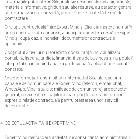
Informațiile publicate pe Site, inclusiv descrieri de servicii, articole,
materiale informative, ghiduri sau alte resurse, au caracter general
și informativ și nu reprezintă, prin ele însele, o ofertă fermă de
contractare.
O relație contractuală între Expert Mind și Client ia naștere numai în
urma unei solicitări concrete, a acceptării acesteia de către Expert
Mind și, după caz, a încheierii documentelor contractuale
aplicabile.
Conținutul Site-ului nu reprezintă consultanță individualizată
contabilă, fiscală, juridică, financiară sau de business și nu poate fi
interpretat ca înlocuind analiza profesională aplicată unei situații
concrete.
Orice informație transmisă prin intermediul Site-ului sau prin
canalele de comunicare ale Expert Mind (telefon, e-mail, chat,
WhatsApp, Viber sau alte mijloace de comunicare) are caracter
general, cu excepția situațiilor în care părțile au stabilit în mod
expres o relație contractuală pentru prestarea unor servicii
determinate.
OBIECTUL ACTIVITĂȚII EXPERT MIND
Expert Mind desfășoară activități de consultanță administrativă și