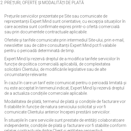
PREȚURI, OFERTE ȘI MODALITĂȚI DE PLATĂ
Prețurile serviciilor prezentate pe Site sau comunicate de
reprezentanții Expert Mind sunt orientative, cu excepția situațiilor în
care acestea sunt confirmate expres printr-o ofertă comercială
sau prin documentele contractuale aplicabile.
Ofertele și tarifele comunicate prin intermediul Site-ului, prin e-mail,
newsletter sau de către consultanții Expert Mind pot fi valabile
pentru o perioadă determinată de timp.
Expert Mind își rezervă dreptul de a modifica tarifele serviciilor în
funcție de politica comercială aplicabilă, de complexitatea
solicitării Clientului, de modificările legislative sau de alte
circumstanțe relevante.
În cazul în care un tarif este comunicat pentru o perioadă limitată și
nu este acceptat în termenul indicat, Expert Mind își rezervă dreptul
de a actualiza condițiile comerciale aplicabile.
Modalitatea de plată, termenul de plată și condițiile de facturare vor
fi stabilite în funcție de natura serviciului solicitat și vor fi
comunicate Clientului anterior începerii prestării serviciilor.
În situațiile în care serviciile sunt prestate de entități colaboratoare
independente, condițiile de plată și facturare vor fi stabilite conform
relației contractuale dintre Client și entitatea respectivă.