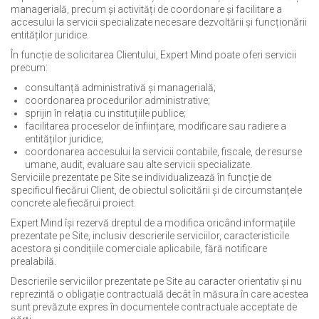
managerială, precum și activități de coordonare și facilitare a
accesului la servicii specializate necesare dezvoltării și funcționării
entităților juridice.
În funcție de solicitarea Clientului, Expert Mind poate oferi servicii
precum:
consultanță administrativă și managerială;
coordonarea procedurilor administrative;
sprijin în relația cu instituțiile publice;
facilitarea proceselor de înființare, modificare sau radiere a
entităților juridice;
coordonarea accesului la servicii contabile, fiscale, de resurse
umane, audit, evaluare sau alte servicii specializate.
Serviciile prezentate pe Site se individualizează în funcție de
specificul fiecărui Client, de obiectul solicitării și de circumstanțele
concrete ale fiecărui proiect.
Expert Mind își rezervă dreptul de a modifica oricând informațiile
prezentate pe Site, inclusiv descrierile serviciilor, caracteristicile
acestora și condițiile comerciale aplicabile, fără notificare
prealabilă.
Descrierile serviciilor prezentate pe Site au caracter orientativ și nu
reprezintă o obligație contractuală decât în măsura în care acestea
sunt prevăzute expres în documentele contractuale acceptate de