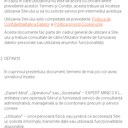
În cazul în care Utilizatorul nu este de acord cu oricare dintre
prevederile acestor Termeni și Condiții, acesta trebuie să înceteze
utilizarea Site-ului și să nu solicite servicii prin intermediul acestuia.
Utilizarea Site-ului este completată de prevederile:
Politica de
Confidentialitate a Datelor
și
Politica privind Cookie-urile
.
Aceste documente fac parte din cadrul general de utilizare a Site-
ului și trebuie consultate de către Utilizator înainte de furnizarea
datelor personale sau utilizarea anumitor funcționalități.
DEFINIȚII
În cuprinsul prezentului document, termenii de mai jos vor avea
următorul înțeles:
„
Expert Mind
”, „
Operatorul
” sau „
Societatea
” – EXPERT MIND S.R.L.,
entitatea care operează Site-ul și furnizează servicii de consultanță
administrativă, managerială și de coordonare, precum și servicii
conexe.
„
Utilizator
” – orice persoană fizică sau juridică ce accesează Site-
ul, solicită informații, transmite date sau utilizează funcționalitățile
disponibile.