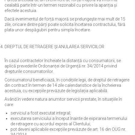
cealaltă parte într-un termen rezonabil cu privire la apariția și
efectele acestuia.
Dacă evenimentul de forță majoră se prelungește mai mult de 15
zile, oricare dintre părți poate solicita încetarea contractului, fără
plata unor despăgubiri pentru simpla încetare.
DREPTUL DE RETRAGERE ȘI ANULAREA SERVICIILOR
În cazul contractelor încheiate la distanță cu consumatorii, se
aplică prevederile Ordonanței de Urgență nr. 34/2014 privind
drepturile consumatorilor.
Consumatorul beneficiază, în condițiile legii, de dreptul de retragere
din contract în termen de 14 zile calendaristice de la încheierea
acestuia, cu excepțiile prevăzute de legislația aplicabilă.
Având în vedere natura anumitor servicii prestate, în situațiile în
care:
serviciul a fost executat integral;
executarea serviciului a început înainte de expirarea termenului
de retragere cu acordul expres al Clientului;
pot deveni aplicabile excepțiile prevăzute de art. 16 din OUG nr.
34/2014.