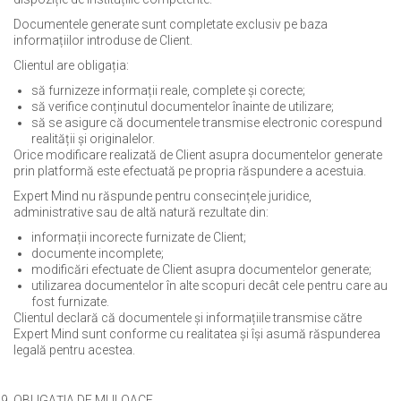
Documentele generate sunt completate exclusiv pe baza
informațiilor introduse de Client.
Clientul are obligația:
să furnizeze informații reale, complete și corecte;
să verifice conținutul documentelor înainte de utilizare;
să se asigure că documentele transmise electronic corespund
realității și originalelor.
Orice modificare realizată de Client asupra documentelor generate
prin platformă este efectuată pe propria răspundere a acestuia.
Expert Mind nu răspunde pentru consecințele juridice,
administrative sau de altă natură rezultate din:
informații incorecte furnizate de Client;
documente incomplete;
modificări efectuate de Client asupra documentelor generate;
utilizarea documentelor în alte scopuri decât cele pentru care au
fost furnizate.
Clientul declară că documentele și informațiile transmise către
Expert Mind sunt conforme cu realitatea și își asumă răspunderea
legală pentru acestea.
OBLIGAȚIA DE MIJLOACE