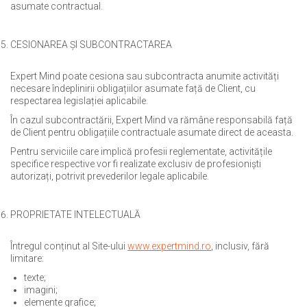
asumate contractual.
CESIONAREA ȘI SUBCONTRACTAREA
Expert Mind poate cesiona sau subcontracta anumite activități
necesare îndeplinirii obligațiilor asumate față de Client, cu
respectarea legislației aplicabile.
În cazul subcontractării, Expert Mind va rămâne responsabilă față
de Client pentru obligațiile contractuale asumate direct de aceasta.
Pentru serviciile care implică profesii reglementate, activitățile
specifice respective vor fi realizate exclusiv de profesioniști
autorizați, potrivit prevederilor legale aplicabile.
PROPRIETATE INTELECTUALĂ
Întregul conținut al Site-ului
www.expertmind.ro
, inclusiv, fără
limitare:
texte;
imagini;
elemente grafice;