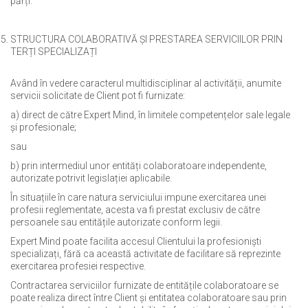
părți.
STRUCTURA COLABORATIVĂ ȘI PRESTAREA SERVICIILOR PRIN
TERȚI SPECIALIZAȚI
Având în vedere caracterul multidisciplinar al activității, anumite
servicii solicitate de Client pot fi furnizate:
a) direct de către Expert Mind, în limitele competențelor sale legale
și profesionale;
sau
b) prin intermediul unor entități colaboratoare independente,
autorizate potrivit legislației aplicabile.
În situațiile în care natura serviciului impune exercitarea unei
profesii reglementate, acesta va fi prestat exclusiv de către
persoanele sau entitățile autorizate conform legii.
Expert Mind poate facilita accesul Clientului la profesioniști
specializați, fără ca această activitate de facilitare să reprezinte
exercitarea profesiei respective.
Contractarea serviciilor furnizate de entitățile colaboratoare se
poate realiza direct între Client și entitatea colaboratoare sau prin