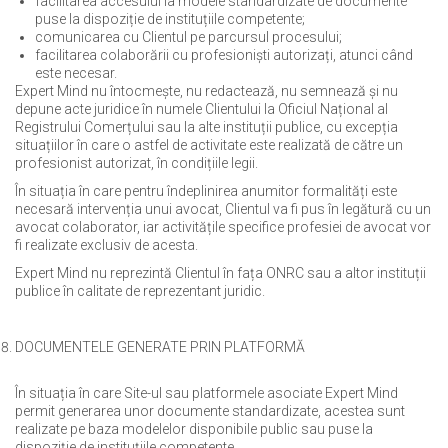
facilitarea accesului la modele standardizate de documente
puse la dispoziție de instituțiile competente;
comunicarea cu Clientul pe parcursul procesului;
facilitarea colaborării cu profesioniști autorizați, atunci când
este necesar.
Expert Mind nu întocmește, nu redactează, nu semnează și nu
depune acte juridice în numele Clientului la Oficiul Național al
Registrului Comerțului sau la alte instituții publice, cu excepția
situațiilor în care o astfel de activitate este realizată de către un
profesionist autorizat, în condițiile legii.
În situația în care pentru îndeplinirea anumitor formalități este
necesară intervenția unui avocat, Clientul va fi pus în legătură cu un
avocat colaborator, iar activitățile specifice profesiei de avocat vor
fi realizate exclusiv de acesta.
Expert Mind nu reprezintă Clientul în fața ONRC sau a altor instituții
publice în calitate de reprezentant juridic.
DOCUMENTELE GENERATE PRIN PLATFORMĂ
În situația în care Site-ul sau platformele asociate Expert Mind
permit generarea unor documente standardizate, acestea sunt
realizate pe baza modelelor disponibile public sau puse la
dispoziție de instituțiile competente.