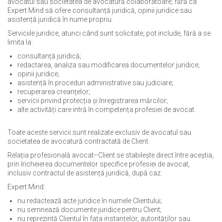
avocatul sau societatea de avocatură colaboratoare, fără ca
Expert Mind să ofere consultanță juridică, opinii juridice sau
asistență juridică în nume propriu.
Serviciile juridice, atunci când sunt solicitate, pot include, fără a se
limita la:
consultanță juridică;
redactarea, analiza sau modificarea documentelor juridice;
opinii juridice;
asistență în proceduri administrative sau judiciare;
recuperarea creanțelor;
servicii privind protecția și înregistrarea mărcilor;
alte activități care intră în competența profesiei de avocat.
Toate aceste servicii sunt realizate exclusiv de avocatul sau
societatea de avocatură contractată de Client.
Relația profesională avocat–Client se stabilește direct între aceștia,
prin încheierea documentelor specifice profesiei de avocat,
inclusiv contractul de asistență juridică, după caz.
Expert Mind:
nu redactează acte juridice în numele Clientului;
nu semnează documente juridice pentru Client;
nu reprezintă Clientul în fața instanțelor, autorităților sau