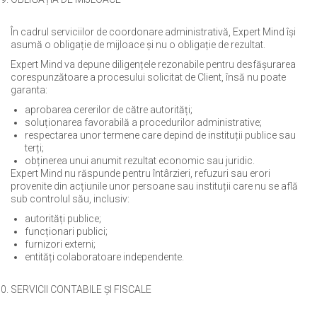
În cadrul serviciilor de coordonare administrativă, Expert Mind își
asumă o obligație de mijloace și nu o obligație de rezultat.
Expert Mind va depune diligențele rezonabile pentru desfășurarea
corespunzătoare a procesului solicitat de Client, însă nu poate
garanta:
aprobarea cererilor de către autorități;
soluționarea favorabilă a procedurilor administrative;
respectarea unor termene care depind de instituții publice sau
terți;
obținerea unui anumit rezultat economic sau juridic.
Expert Mind nu răspunde pentru întârzieri, refuzuri sau erori
provenite din acțiunile unor persoane sau instituții care nu se află
sub controlul său, inclusiv:
autorități publice;
funcționari publici;
furnizori externi;
entități colaboratoare independente.
SERVICII CONTABILE ȘI FISCALE