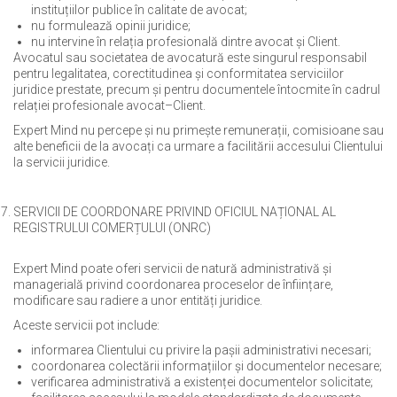
instituțiilor publice în calitate de avocat;
nu formulează opinii juridice;
nu intervine în relația profesională dintre avocat și Client.
Avocatul sau societatea de avocatură este singurul responsabil
pentru legalitatea, corectitudinea și conformitatea serviciilor
juridice prestate, precum și pentru documentele întocmite în cadrul
relației profesionale avocat–Client.
Expert Mind nu percepe și nu primește remunerații, comisioane sau
alte beneficii de la avocați ca urmare a facilitării accesului Clientului
la servicii juridice.
SERVICII DE COORDONARE PRIVIND OFICIUL NAȚIONAL AL
REGISTRULUI COMERȚULUI (ONRC)
Expert Mind poate oferi servicii de natură administrativă și
managerială privind coordonarea proceselor de înființare,
modificare sau radiere a unor entități juridice.
Aceste servicii pot include:
informarea Clientului cu privire la pașii administrativi necesari;
coordonarea colectării informațiilor și documentelor necesare;
verificarea administrativă a existenței documentelor solicitate;