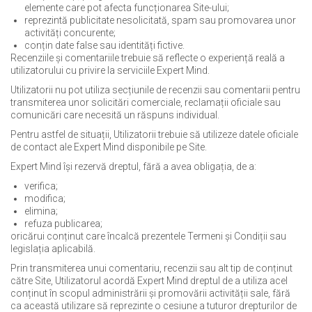
elemente care pot afecta funcționarea Site-ului;
reprezintă publicitate nesolicitată, spam sau promovarea unor
activități concurente;
conțin date false sau identități fictive.
Recenziile și comentariile trebuie să reflecte o experiență reală a
utilizatorului cu privire la serviciile Expert Mind.
Utilizatorii nu pot utiliza secțiunile de recenzii sau comentarii pentru
transmiterea unor solicitări comerciale, reclamații oficiale sau
comunicări care necesită un răspuns individual.
Pentru astfel de situații, Utilizatorii trebuie să utilizeze datele oficiale
de contact ale Expert Mind disponibile pe Site.
Expert Mind își rezervă dreptul, fără a avea obligația, de a:
verifica;
modifica;
elimina;
refuza publicarea;
oricărui conținut care încalcă prezentele Termeni și Condiții sau
legislația aplicabilă.
Prin transmiterea unui comentariu, recenzii sau alt tip de conținut
către Site, Utilizatorul acordă Expert Mind dreptul de a utiliza acel
conținut în scopul administrării și promovării activității sale, fără
ca această utilizare să reprezinte o cesiune a tuturor drepturilor de