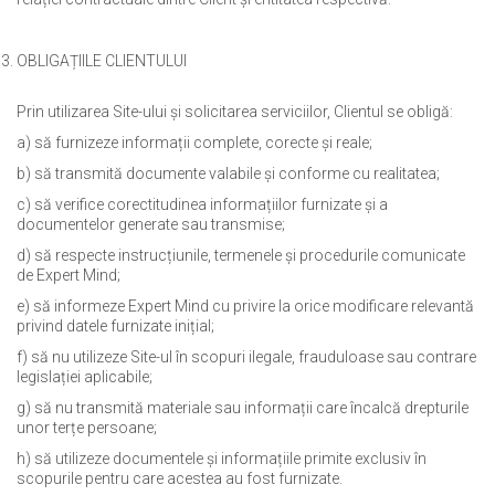
OBLIGAȚIILE CLIENTULUI
Prin utilizarea Site-ului și solicitarea serviciilor, Clientul se obligă:
a) să furnizeze informații complete, corecte și reale;
b) să transmită documente valabile și conforme cu realitatea;
c) să verifice corectitudinea informațiilor furnizate și a
documentelor generate sau transmise;
d) să respecte instrucțiunile, termenele și procedurile comunicate
de Expert Mind;
e) să informeze Expert Mind cu privire la orice modificare relevantă
privind datele furnizate inițial;
f) să nu utilizeze Site-ul în scopuri ilegale, frauduloase sau contrare
legislației aplicabile;
g) să nu transmită materiale sau informații care încalcă drepturile
unor terțe persoane;
h) să utilizeze documentele și informațiile primite exclusiv în
scopurile pentru care acestea au fost furnizate.