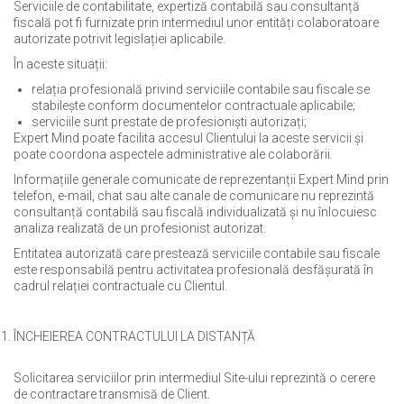
Serviciile de contabilitate, expertiză contabilă sau consultanță
fiscală pot fi furnizate prin intermediul unor entități colaboratoare
autorizate potrivit legislației aplicabile.
În aceste situații:
relația profesională privind serviciile contabile sau fiscale se
stabilește conform documentelor contractuale aplicabile;
serviciile sunt prestate de profesioniști autorizați;
Expert Mind poate facilita accesul Clientului la aceste servicii și
poate coordona aspectele administrative ale colaborării.
Informațiile generale comunicate de reprezentanții Expert Mind prin
telefon, e-mail, chat sau alte canale de comunicare nu reprezintă
consultanță contabilă sau fiscală individualizată și nu înlocuiesc
analiza realizată de un profesionist autorizat.
Entitatea autorizată care prestează serviciile contabile sau fiscale
este responsabilă pentru activitatea profesională desfășurată în
cadrul relației contractuale cu Clientul.
ÎNCHEIEREA CONTRACTULUI LA DISTANȚĂ
Solicitarea serviciilor prin intermediul Site-ului reprezintă o cerere
de contractare transmisă de Client.