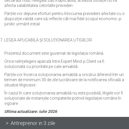
declarată nulă, nelegală sau inaplicabilă, această situație nu va
afecta valabilitatea celorlalte prevederi.
Părțile vor depune eforturi pentru înlocuirea prevederii afectate cu o
dispoziție validă care să reflecte cât mai fidel scopul economic și
juridic urmărit inițial.
LEGEA APLICABILĂ ȘI SOLUȚIONAREA LITIGIILOR
Prezentul document este guvernat de legislația română.
Orice neînțelegere apărută între Expert Mind și Client va fi
soluționată cu prioritate pe cale amiabilă.
Părțile vor încerca soluționarea amiabilă a oricărui diferend într-un
termen de minimum 30 de zile lucrătoare de la notificarea oficială a
situației litigioase.
În cazul în care soluționarea amiabilă nu este posibilă, litigiile vor fi
soluționate de instanțele competente potrivit legislației române în
vigoare.
Ultima actualizare: iulie 2026
> Antreprenor in 3 zile