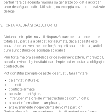
parțial, fără ca această măsură să genereze obligația acordării
unor despăgubiri către Utilizatori, cu excepția cazurilor prevăzute
de lege.
FORȚA MAJORĂ ȘI CAZUL FORTUIT
Niciuna dintre părți nu va fi răspunzătoare pentru neexecutarea
totală sau parțială a obligațiilor asumate, dacă aceasta este
cauzată de un eveniment de forță majoră sau caz fortuit, astfel
cum sunt definite de legislația aplicabilă.
Prin forță majoră se înțelege orice eveniment extern, imprevizibil,
absolut invincibil și inevitabil care împiedică executarea obligațiilor
contractuale.
Pot constitui exemple de astfel de situații, fără limitare:
calamități naturale;
incendii;
conflicte armate;
acte ale autorităților;
întreruperi majore ale infrastructurii de comunicații;
atacuri informatice de amploare;
alte evenimente independente de voința părților
Partea afectată de un eveniment de forță majoră va informa