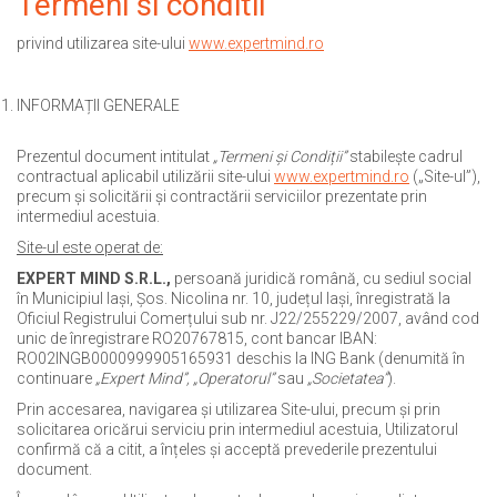
Termeni si conditii
privind utilizarea site-ului
www.expertmind.ro
INFORMAȚII GENERALE
Prezentul document intitulat
„Termeni și Condiții”
stabilește cadrul
contractual aplicabil utilizării site-ului
www.expertmind.ro
(„Site-ul”),
precum și solicitării și contractării serviciilor prezentate prin
intermediul acestuia.
Site-ul este operat de:
EXPERT MIND S.R.L.,
persoană juridică română, cu sediul social
în Municipiul Iași, Șos. Nicolina nr. 10, județul Iași, înregistrată la
Oficiul Registrului Comerțului sub nr. J22/255229/2007, având cod
unic de înregistrare RO20767815, cont bancar IBAN:
RO02INGB0000999905165931 deschis la ING Bank (denumită în
continuare
„Expert Mind”,
„Operatorul”
sau
„Societatea”
).
Prin accesarea, navigarea și utilizarea Site-ului, precum și prin
solicitarea oricărui serviciu prin intermediul acestuia, Utilizatorul
confirmă că a citit, a înțeles și acceptă prevederile prezentului
document.