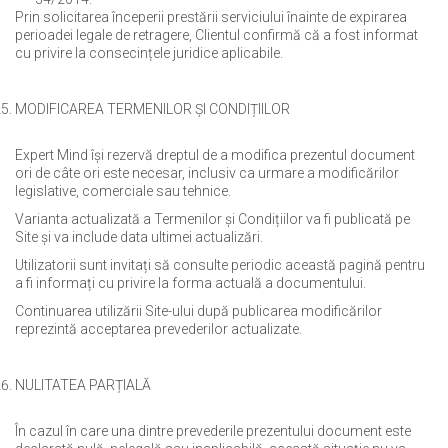
Prin solicitarea începerii prestării serviciului înainte de expirarea
perioadei legale de retragere, Clientul confirmă că a fost informat
cu privire la consecințele juridice aplicabile.
MODIFICAREA TERMENILOR ȘI CONDIȚIILOR
Expert Mind își rezervă dreptul de a modifica prezentul document
ori de câte ori este necesar, inclusiv ca urmare a modificărilor
legislative, comerciale sau tehnice.
Varianta actualizată a Termenilor și Condițiilor va fi publicată pe
Site și va include data ultimei actualizări.
Utilizatorii sunt invitați să consulte periodic această pagină pentru
a fi informați cu privire la forma actuală a documentului.
Continuarea utilizării Site-ului după publicarea modificărilor
reprezintă acceptarea prevederilor actualizate.
NULITATEA PARȚIALĂ
În cazul în care una dintre prevederile prezentului document este