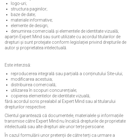
logo-uri;
structura paginilor;
baze de date;
materiale informative;
elemente de design;
denumirea comercială și elementele de identitate vizuală;
aparțin Expert Mind sau sunt utilizate cu acordul titularilor de
drepturi și sunt protejate conform legislației privind drepturile de
autor și proprietatea intelectuală.
Este interzisă:
reproducerea integrală sau parțială a conținutului Site-ului;
modificarea acestuia;
distribuirea comercială;
utilizarea în scopuri concurențiale;
copierea elementelor de identitate vizuală;
fără acordul scris prealabil al Expert Mind sau al titularului
drepturilor respective.
Clientul garantează că documentele, materialele și informațiile
transmise către Expert Mind nu încalcă drepturile de proprietate
intelectuală sau alte drepturi ale unor terțe persoane.
În cazul formulării unor pretenții de către terți ca urmare a