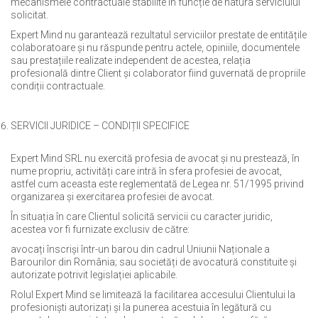
mecanismele contractuale stabilite în funcție de natura serviciului
solicitat.
Expert Mind nu garantează rezultatul serviciilor prestate de entitățile
colaboratoare și nu răspunde pentru actele, opiniile, documentele
sau prestațiile realizate independent de acestea, relația
profesională dintre Client și colaborator fiind guvernată de propriile
condiții contractuale.
SERVICII JURIDICE – CONDIȚII SPECIFICE
Expert Mind SRL nu exercită profesia de avocat și nu prestează, în
nume propriu, activități care intră în sfera profesiei de avocat,
astfel cum aceasta este reglementată de Legea nr. 51/1995 privind
organizarea și exercitarea profesiei de avocat.
În situația în care Clientul solicită servicii cu caracter juridic,
acestea vor fi furnizate exclusiv de către:
avocați înscriși într-un barou din cadrul Uniunii Naționale a
Barourilor din România; sau societăți de avocatură constituite și
autorizate potrivit legislației aplicabile.
Rolul Expert Mind se limitează la facilitarea accesului Clientului la
profesioniști autorizați și la punerea acestuia în legătură cu