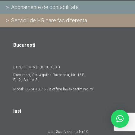
> Abonamente de contabilitate
> Servicii de HR care fac diferenta
Bucuresti
EXPERT MIND BUCURESTI
Bucuresti, Str. Agatha Barsescu, Nr. 15B,
Et. 2, Sector 3
Mobil:
0374.43.73.78
office.b@expertmind.ro
Iasi
Iasi, Sos Nicolina Nr.10,