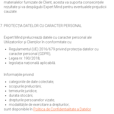
materialelor furnizate de Client, acesta va suporta consecințele
rezultate și va despăgubi Expert Mind pentru eventualele prejudicii
cauzate.
PROTECȚIA DATELOR CU CARACTER PERSONAL
Expert Mind prelucrează datele cu caracter personal ale
Utilizatorilor și Clienților în conformitate cu:
Regulamentul (UE) 2016/679 privind protecția datelor cu
caracter personal (GDPR);
Legea nr. 190/2018;
legislația națională aplicabilă.
Informațiile privind:
categoriile de date colectate;
scopurile prelucrării;
temeiurile juridice;
durata stocării;
drepturile persoanelor vizate;
modalitățile de exercitare a drepturilor;
sunt disponibile în
Politica de Confidentialitate a Datelor
.