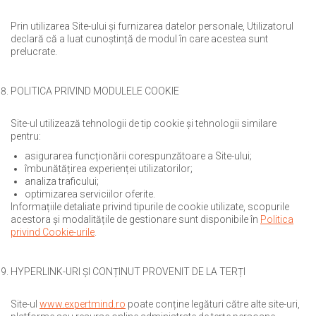
Prin utilizarea Site-ului și furnizarea datelor personale, Utilizatorul
declară că a luat cunoștință de modul în care acestea sunt
prelucrate.
POLITICA PRIVIND MODULELE COOKIE
Site-ul utilizează tehnologii de tip cookie și tehnologii similare
pentru:
asigurarea funcționării corespunzătoare a Site-ului;
îmbunătățirea experienței utilizatorilor;
analiza traficului;
optimizarea serviciilor oferite.
Informațiile detaliate privind tipurile de cookie utilizate, scopurile
acestora și modalitățile de gestionare sunt disponibile în
Politica
privind Cookie-urile
.
HYPERLINK-URI ȘI CONȚINUT PROVENIT DE LA TERȚI
Site-ul
www.expertmind.ro
poate conține legături către alte site-uri,