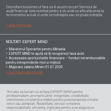
Dezvolta-ti bussines-ul fara sa iti asumi riscuri! Serviciul de
audit financiar este esential pentru a sti unde se afla afacerea ta
la momentul actual si unde se indreapta sau se poate indrepta.
> Afla mai multe
NOUTATI EXPERT MIND
Maratonul Sperantei pentru Mihaela
EXPERT MIND te ajută să îţi recuperezi taxa auto
Acceseaza oportunitatile financiare – fonduri nerambursabile
pentru intreprinderile mici si mijlocii
Majorare salariu Minim 01.01.2020
> Vezi mai multe noutati
“Am ales sa lucram cu echipa EXPERT MIND pentru
profesionalism, promptitudine, integritate, credibilitate,
mentinerea constanta a relatiei pentru preintampinea oricarei
nevoi sau asteptari, flexibilitate, servicii complexe,
responsabilitate, eficienta, implicare pentru a se asigura un