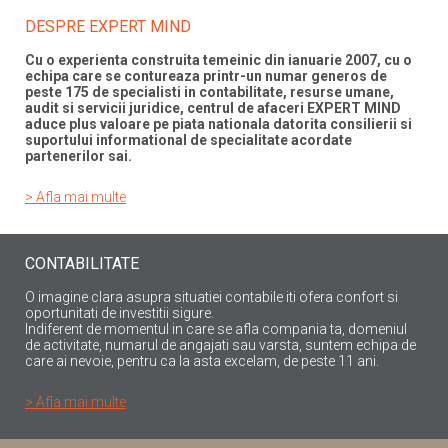
DESPRE EXPERT MIND
Cu o experienta construita temeinic din ianuarie 2007, cu o
echipa care se contureaza printr-un numar generos de
peste 175 de specialisti in contabilitate, resurse umane,
audit si servicii juridice, centrul de afaceri EXPERT MIND
aduce plus valoare pe piata nationala datorita consilierii si
suportului informational de specialitate acordate
partenerilor sai.
> Afla mai multe
CONTABILITATE
O imagine clara asupra situatiei contabile iti ofera confort si
oportunitati de investitii sigure.
Indiferent de momentul in care se afla compania ta, domeniul
de activitate, numarul de angajati sau varsta, suntem echipa de
care ai nevoie, pentru ca la asta excelam, de peste 11 ani.
> Afla mai multe