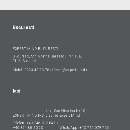
Bucuresti
EXPERT MIND BUCURESTI
Bucuresti, Str. Agatha Barsescu, Nr. 15B,
Et. 2, Sector 3
Mobil:
0374.43.73.78
office.b@expertmind.ro
Iasi
Iasi, Sos Nicolina Nr.10,
EXPERT MIND IASI
cladirea Expert Mind
Telefon:
+40 748.013.841
/
+40 374.88.40.20
WhatsApp:
+40 746 079 765