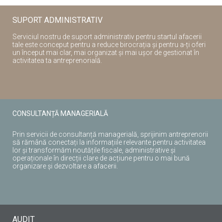
SUPORT ADMINISTRATIV
Serviciul nostru de suport administrativ pentru startul afacerii
tale este conceput pentru a reduce birocrația și pentru a-ți oferi
un început mai clar, mai organizat și mai ușor de gestionat în
activitatea ta antreprenorială.
CONSULTANȚĂ MANAGERIALĂ
Prin servicii de consultanță managerială, sprijinim antreprenorii
să rămână conectați la informațiile relevante pentru activitatea
lor și transformăm noutățile fiscale, administrative și
operaționale în direcții clare de acțiune pentru o mai bună
organizare și dezvoltare a afacerii.
AUDIT