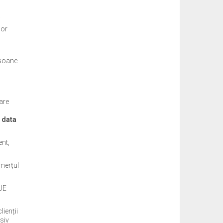
i
lor
rsoane
are
a data
ent,
omerțul
 UE
lienții
usiv