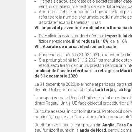
Tichetele cadou acordate de o societate altor catego
venituri din alte surse pentru care se datoreaza doa
Acordarea tichetelor cadou trebuie sa se faca pe ba
referitoare la numele, prenumele, codul numeric per
acordate fiecarui beneficiar, lunar;
VII. Impozitul pe veniturile obtinute din Romania d
Este aliniata cota standard aferenta
impozitului d
fizice nerezidente,
fiind redusa la 10%
, de la 16%.
VIII. Aparate de marcat electronice fiscale
Suspendarea până la 31.03.2021 a sancționării fir
S-a prelungit până la 31.12.2021 termenul de dotar
efectuează livrări de bunuri/prestări servicii prin 
Implicațiile fiscale referitoare la retragerea Marii
de 31 decembrie 2020
La 31 decembrie 2020, s-a încheiat perioada de tranzi
Regatul Unit este în mod oficial o
țară terță și că leg
În scopuri vamale, Regatul Unit este tratat ca orice a
dintre Regatul Unit și UE face obiectul procedurilor și 
Cu toate acestea, în conformitate cu Protocolul conve
continuă, în general, să se aplice mărfurilor care intră
Dacă furnizorii sau clienții provin din
Anglia, Țara Gal
sau furnizorii sunt din
Irlanda de Nord
, pentru comer