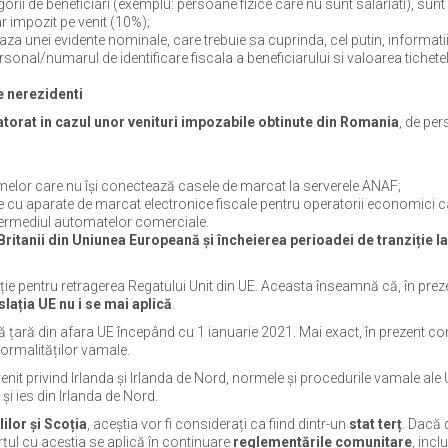
rii de beneficiari (exemplu: persoane fizice care nu sunt salariati), sunt
r impozit pe venit (10%);
za unei evidente nominale, care trebuie sa cuprinda, cel putin, informati
sonal/numarul de identificare fiscala a beneficiarului si valoarea tichete
e nerezidenti
atorat in cazul unor venituri impozabile obtinute din Romania
, de pe
melor care nu își conectează casele de marcat la serverele ANAF;
e cu aparate de marcat electronice fiscale pentru operatorii economici c
intermediul automatelor comerciale.
 Britanii din Uniunea Europeană și încheierea perioadei de tranziție l
ție pentru retragerea Regatului Unit din UE. Aceasta înseamnă că, în prez
islația UE nu i se mai aplică
.
ltă țară din afara UE începând cu 1 ianuarie 2021. Mai exact, în prezent c
formalităților vamale.
nit privind Irlanda și Irlanda de Nord, normele și procedurile vamale ale
 și ies din Irlanda de Nord.
ilor și Scoția
, aceștia vor fi considerați ca fiind dintr-un
stat terț
. Dacă c
țul cu aceștia se aplică în continuare
reglementările comunitare
, incl