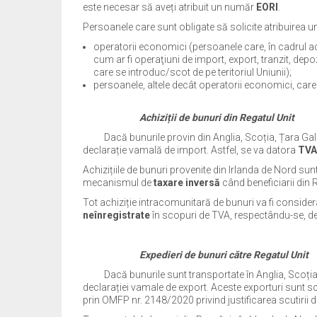
este necesar să aveți atribuit un număr
EORI
.
Persoanele care sunt obligate să solicite atribuirea 
operatorii economici (persoanele care, în cadrul acti
cum ar fi operaţiuni de import, export, tranzit, depo
care se introduc/scot de pe teritoriul Uniunii);
persoanele, altele decât operatorii economici, car
Achiziții de bunuri din Regatul Unit
Dacă bunurile provin din Anglia, Scoția, Țara Galilo
declarație vamală de import. Astfel, se va datora
TVA
Achizițiile de bunuri provenite din Irlanda de Nord sunt
mecanismul de
taxare inversă
când beneficiarii din
Tot achiziție intracomunitară de bunuri va fi consider
neînregistrate
în scopuri de TVA, respectându-se, d
Expedieri de bunuri către Regatul Unit
Dacă bunurile sunt transportate în Anglia, Scoția s
declarației vamale de export. Aceste exporturi sunt 
prin OMFP nr. 2148/2020 privind justificarea scutirii d