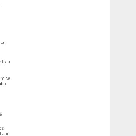
de
 cu
it, cu
himice
bile
să
e a
 Unit