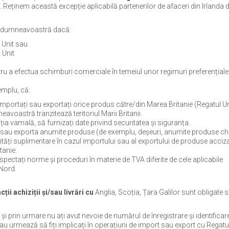
 Reținem această excepție aplicabilă partenerilor de afaceri din Irlanda 
ea dumneavoastră dacă:
 Unit sau
 Unit
ntru a efectua schimburi comerciale în temeiul unor regimuri preferențiale
emplu, că:
mportați sau exportați orice produs către/din Marea Britanie (Regatul Un
voastră tranzitează teritoriul Marii Britanii.
ția vamală, să furnizați date privind securitatea și siguranța.
ta sau exporta anumite produse (de exemplu, deșeuri, anumite produse c
ități suplimentare în cazul importului sau al exportului de produse acciza
tanie.
espectați norme și proceduri în materie de TVA diferite de cele aplicabile
 Nord.
ii achiziții și/sau livrări cu
Anglia, Scoția, Țara Galilor sunt obligate 
 și prin urmare nu ați avut nevoie de numărul de înregistrare și identificar
au urmează să fiți implicați în operațiuni de import sau export cu Regatul