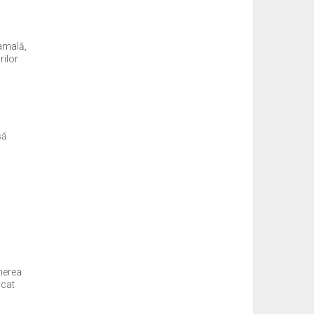
vamală,
rilor
să
nerea
icat