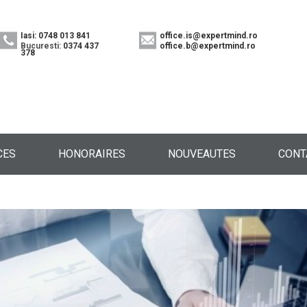
Iasi: 0748 013 841
office.is@expertmind.ro
Bucuresti:
0374 437
office.b@expertmind.ro
378
CES
HONORAIRES
NOUVEAUTES
CONT