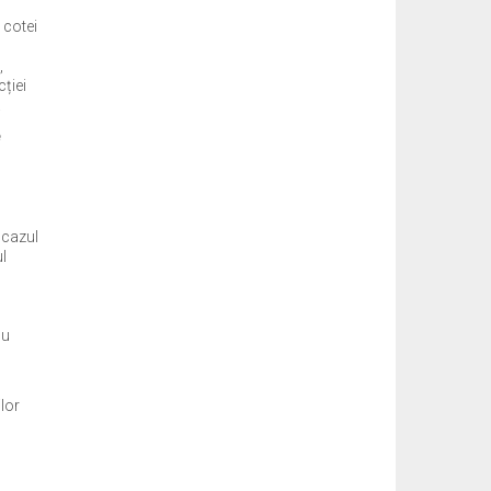
 cotei
,
cției
.
e
 cazul
ul
cu
ilor