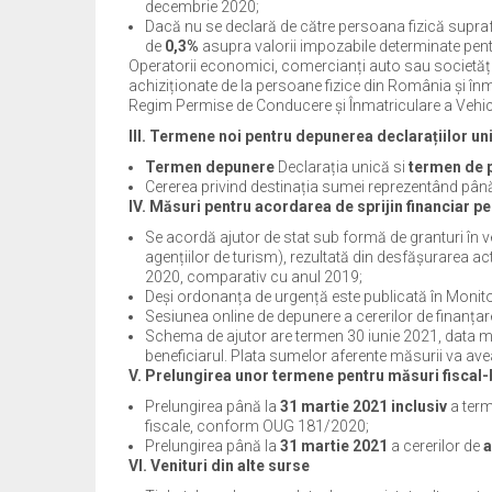
decembrie 2020;
Dacă nu se declară de către persoana fizică suprafa
de
0,3%
asupra valorii impozabile determinate pentru
Operatorii economici, comercianți auto sau societăți
achiziționate de la persoane fizice din România și în
Regim Permise de Conducere și Înmatriculare a Vehicul
III. Termene noi pentru depunerea declarațiilor uni
Termen depunere
Declarația unică si
termen de 
Cererea privind destinația sumei reprezentând până
IV. Măsuri pentru acordarea de sprijin financiar 
Se acordă ajutor de stat sub formă de granturi în ve
agențiilor de turism), rezultată din desfășurarea ac
2020, comparativ cu anul 2019;
Deși ordonanța de urgență este publicată în Monitor
Sesiunea online de depunere a cererilor de finanța
Schema de ajutor are termen 30 iunie 2021, data m
beneficiarul. Plata sumelor aferente măsurii va avea
V. Prelungirea unor termene pentru măsuri fiscal
Prelungirea până la
31 martie 2021 inclusiv
a term
fiscale, conform OUG 181/2020;
Prelungirea până la
31 martie 2021
a cererilor de
a
VI. Venituri din alte surse