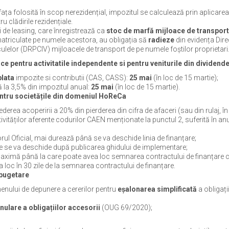
ța folosită în scop nerezidențial, impozitul se calculează prin aplicarea
 clădirile rezidențiale.
 de leasing, care înregistrează ca
stoc de marfă mijloace de transport
matriculate pe numele acestora, au obligația să
radieze
din evidența Dire
elor (DRPCIV) mijloacele de transport de pe numele foștilor proprietari
ce pentru activitatile independente si pentru veniturile din dividend
plata
impozite si contributii (CAS, CASS):
25 mai
(în loc de 15 martie);
 la 3,5% din impozitul anual:
25 mai
(în loc de 15 martie).
pentru societățile din domeniul HoReCa
derea acoperirii a 20% din pierderea din cifra de afaceri (sau din rulaj, în
tivităților aferente codurilor CAEN menționate la punctul 2, suferită în an
ul Oficial, mai durează până se va deschide linia de finanțare;
re se va deschide după publicarea ghidului de implementare;
aximă până la care poate avea loc semnarea contractului de finanțare 
 loc în 30 zile de la semnarea contractului de finanțare.
-bugetare
enului de depunere a cererilor pentru
eșalonarea simplificată
a obligați
nulare a obligațiilor accesorii
(OUG 69/2020);