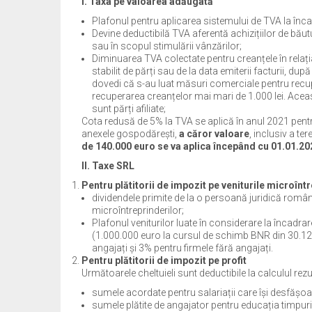
I.
Taxa pe valoarea adăugată
Plafonul pentru aplicarea sistemului de TVA la înca
Devine deductibilă TVA aferentă achizițiilor de bău
sau în scopul stimulării vânzărilor;
Diminuarea TVA colectate pentru creanțele în relația
stabilit de părți sau de la data emiterii facturii, 
dovedi că s-au luat măsuri comerciale pentru recupe
recuperarea creanțelor mai mari de 1.000 lei. Aceast
sunt părți afiliate;
Cota redusă de 5% la TVA se aplică în anul 2021 pent
anexele gospodărești,
a căror valoare
, inclusiv a t
de 140.000 euro se va aplica începând cu 01.01.20
II. Taxe SRL
Pentru plătitorii de impozit pe veniturile microînt
dividendele primite de la o persoană juridică română
microîntreprinderilor;
Plafonul veniturilor luate în considerare la încadrar
(1.000.000 euro la cursul de schimb BNR din 30.12.2
angajați și 3% pentru firmele fără angajați.
Pentru plătitorii de impozit pe profit
Următoarele cheltuieli sunt deductibile la calculul rezul
sumele acordate pentru salariații care își desfășoară
sumele plătite de angajator pentru educația timpurie a