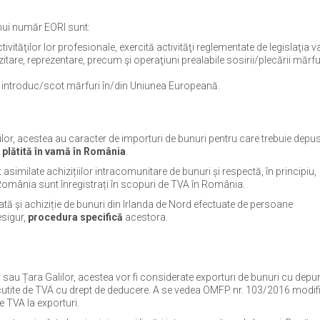
unui număr EORI sunt:
vităţilor lor profesionale, exercită activităţi reglementate de legislaţia 
zitare, reprezentare, precum şi operaţiuni prealabile sosirii/plecării mărfu
e introduc/scot mărfuri în/din Uniunea Europeană.
r, acestea au caracter de importuri de bunuri pentru care trebuie depu
 plătită în vamă în România
.
 asimilate achizițiilor intracomunitare de bunuri și respectă, în principiu,
 România sunt înregistrați în scopuri de TVA în România.
ată și achiziție de bunuri din Irlanda de Nord efectuate de persoane
esigur,
procedura specifică
acestora.
au Țara Galilor, acestea vor fi considerate exporturi de bunuri cu depu
scutite de TVA cu drept de deducere. A se vedea OMFP nr. 103/2016 modif
e TVA la exporturi.