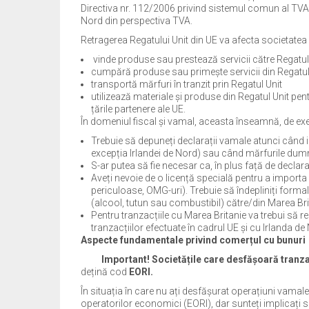
Directiva nr. 112/2006 privind sistemul comun al TVA.
Nord din perspectiva TVA.
Retragerea Regatului Unit din UE va afecta societat
vinde produse sau prestează servicii către Regatul
cumpără produse sau primește servicii din Regatul
transportă mărfuri în tranzit prin Regatul Unit
utilizează materiale și produse din Regatul Unit pe
țările partenere ale UE.
În domeniul fiscal și vamal, aceasta înseamnă, de ex
Trebuie să depuneți declarații vamale atunci când i
excepția Irlandei de Nord) sau când mărfurile dumnea
S-ar putea să fie necesar ca, în plus față de declara
Aveți nevoie de o licență specială pentru a impor
periculoase, OMG-uri). Trebuie să îndepliniți formal
(alcool, tutun sau combustibil) către/din Marea Bri
Pentru tranzacțiile cu Marea Britanie va trebui să r
tranzacțiilor efectuate în cadrul UE și cu Irlanda de
Aspecte fundamentale privind comerțul cu bunuri
Important!
Societățile care desfășoară tranzacț
dețină cod
EORI.
În situația în care nu ați desfășurat operațiuni vamale
operatorilor economici (EORI), dar sunteți implicați s