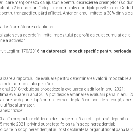
rii care menționează că ajustările pentru deprecierea creanțelor (soldur
situația 2 în care sunt îndeplinite cumulativ condițiile prevăzute de Codul 
pentru tranzacții cu părți afiliate). Anterior, erau limitate la 30% din valo
st adusă următoarea clarificare:
ealizate se va acorda în limita impozitului pe profit calculat cumulat de la
ne a activelor.
rivit Legii nr. 170/2016
nu datorează impozit specific pentru perioada
alizare a raportului de evaluare pentru determinarea valorii impozabile a
alculului impozitului pe clădiri;
în anul 2018 trebuie să procedeze la evaluarea clădirilor în anul 2021;
ultima evaluare în anul 2019 pot decide amânarea evaluării până în anul 2
valuare se depune după primul termen de plată din anul de referință, aces
lui fiscal următor.
anelor fizice:
 au în proprietate clădiri cu destinație mixtă au obligația să depună o
5 martie 2021, privind suprafața folosită în scop nerezidențial;
olosite în scop nerezidențial au fost declarate la organul fiscal până la 