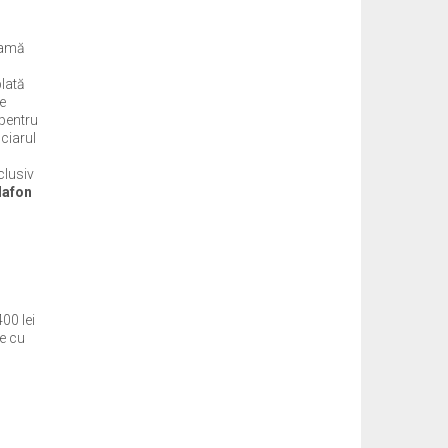
clamă
plată
se
 pentru
ciarul
clusiv
lafon
00 lei
le cu