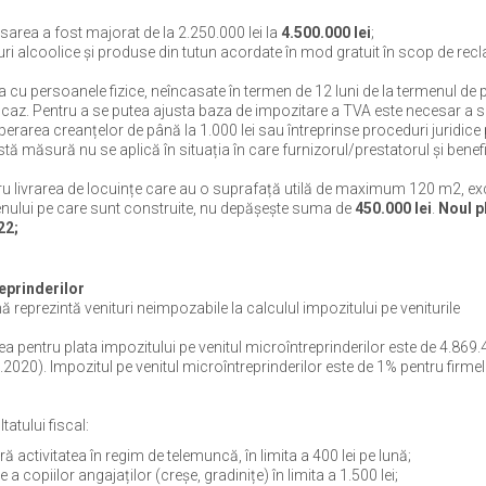
sarea a fost majorat de la 2.250.000 lei la
4.500.000 lei
;
turi alcoolice și produse din tutun acordate în mod gratuit în scop de re
 cu persoanele fizice, neîncasate în termen de 12 luni de la termenul de 
după caz. Pentru a se putea ajusta baza de impozitare a TVA este necesar a 
rarea creanțelor de până la 1.000 lei sau întreprinse proceduri juridice
ă măsură nu se aplică în situația în care furnizorul/prestatorul și benefi
ru livrarea de locuințe care au o suprafață utilă de maximum 120 m2, ex
erenului pe care sunt construite, nu depășește suma de
450.000 lei
.
Noul p
22;
reprinderilor
 reprezintă venituri neimpozabile la calculul impozitului pe veniturile
ea pentru plata impozitului pe venitul microîntreprinderilor este de 4.869.4
020). Impozitul pe venitul microîntreprinderilor este de 1% pentru firme
tatului fiscal:
 activitatea în regim de telemuncă, în limita a 400 lei pe lună;
 copiilor angajaților (creșe, gradinițe) în limita a 1.500 lei;