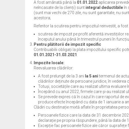
A fost amânată până la
01.01.2022
aplicarea prevede
neîncasate de la clienți) sunt
integral deductibile
în 
(sunt mai vechi de 270 zile, nu sunt garantate, nu sunt 
acestora;
Referitor la scutirea pentru impozitul reinvestit, a fo
scutirea de impozit pe profit aferentă investițiilor r
începutul anului până în trimestrul punerii în funcțiu
Pentru plătitorii de impozit specific
Contribuabilii obligați la plata impozitului specific pot
01.01.2021-31.03.2021
.
Impozite locale:
Reevaluarea clădirilor:
A fost prelungit de la 3 ani
la 5 ani
termenul de actu
clădirilor deținute de persoane juridice, în vederea c
Totuși, societățile care au realizat ultima evaluare 
Începând cu anul 2022, firmele care și-au realizat 
Se prevede expres că în cazul în care raportul de e
produce efecte începând cu data de 1 ianuarie a anu
Clădiri cu destinație mixtă aflate în proprietatea perso
Persoanele fizice care la data de 31 decembrie 2020
declarație pe propria răspundere, până la data de 1
Excepție fac persoanele fizice ale căror suprafețe f