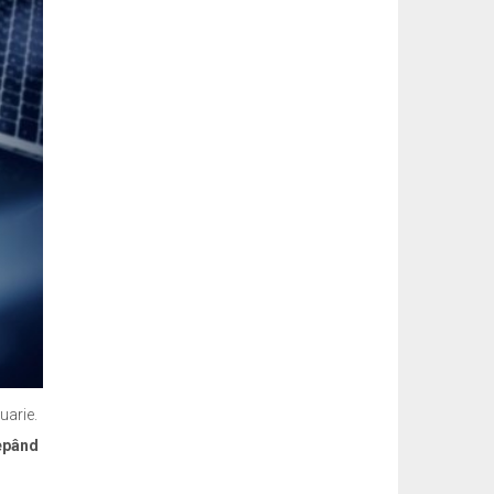
uarie.
cepând