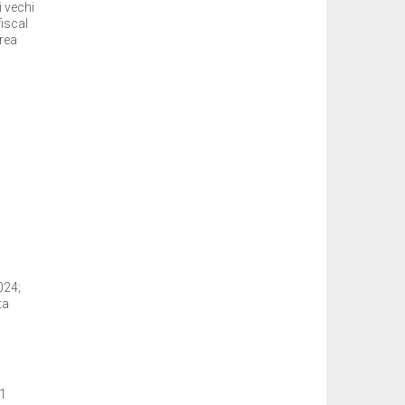
i vechi
fiscal
area
024;
ta
31