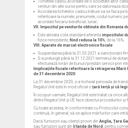
Tichetele cadou acordate de o societate altor catego
venituri din alte surse pentru care se datoreaza doa
Acordarea tichetelor cadou trebuie sa se faca pe ba
referitoare la numele, prenumele, codul numeric per
acordate fiecarui beneficiar, lunar;
VII. Impozitul pe veniturile obtinute din Romania d
Este aliniata cota standard aferenta
impozitului d
fizice nerezidente,
fiind redusa la 10%
, de la 16%.
VIII. Aparate de marcat electronice fiscale
Suspendarea până la 31.03.2021 a sancționării fir
S-a prelungit până la 31.12.2021 termenul de dotar
efectuează livrări de bunuri/prestări servicii prin 
Implicațiile fiscale referitoare la retragerea Marii
de 31 decembrie 2020
La 31 decembrie 2020, s-a încheiat perioada de tranzi
Regatul Unit este în mod oficial o
țară terță și că leg
În scopuri vamale, Regatul Unit este tratat ca orice a
dintre Regatul Unit și UE face obiectul procedurilor și 
Cu toate acestea, în conformitate cu Protocolul conve
continuă, în general, să se aplice mărfurilor care intră
Dacă furnizorii sau clienții provin din
Anglia, Țara Gal
sau furnizorii sunt din
Irlanda de Nord
, pentru comer