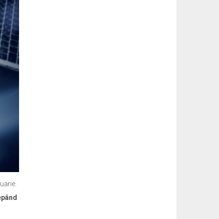
uarie.
cepând