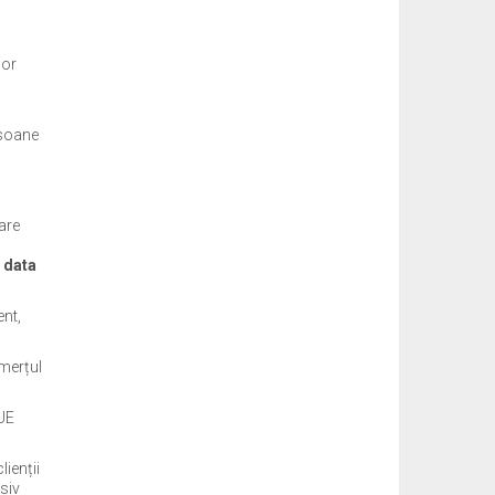
i
lor
rsoane
are
a data
ent,
omerțul
 UE
lienții
usiv