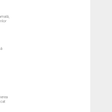
vamală,
rilor
să
nerea
icat