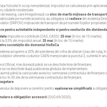
ța folosită în scop nerezidențial, impozitul se calculează prin aplicarea
 clădirile rezidențiale.
 de leasing, care înregistrează ca
stoc de marfă mijloace de transport
matriculate pe numele acestora, au obligația să
radieze
din evidența Dire
elor (DRPCIV) mijloacele de transport de pe numele foștilor proprietari
ce pentru activitatile independente si pentru veniturile din dividend
plata
impozite si contributii (CAS, CASS):
25 mai
(în loc de 15 martie);
 la 3,5% din impozitul anual:
25 mai
(în loc de 15 martie).
pentru societățile din domeniul HoReCa
derea acoperirii a 20% din pierderea din cifra de afaceri (sau din rulaj, în
tivităților aferente codurilor CAEN menționate la punctul 2, suferită în an
ul Oficial, mai durează până se va deschide linia de finanțare;
re se va deschide după publicarea ghidului de implementare;
aximă până la care poate avea loc semnarea contractului de finanțare 
 loc în 30 zile de la semnarea contractului de finanțare.
-bugetare
enului de depunere a cererilor pentru
eșalonarea simplificată
a obligați
nulare a obligațiilor accesorii
(OUG 69/2020);