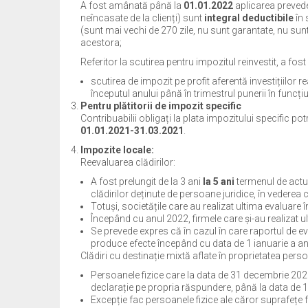
A fost amânată până la
01.01.2022
aplicarea prevede
neîncasate de la clienți) sunt
integral deductibile
în 
(sunt mai vechi de 270 zile, nu sunt garantate, nu sunt 
acestora;
Referitor la scutirea pentru impozitul reinvestit, a fo
scutirea de impozit pe profit aferentă investițiilor r
începutul anului până în trimestrul punerii în funcțiu
Pentru plătitorii de impozit specific
Contribuabilii obligați la plata impozitului specific pot
01.01.2021-31.03.2021
.
Impozite locale:
Reevaluarea clădirilor:
A fost prelungit de la 3 ani
la 5 ani
termenul de actu
clădirilor deținute de persoane juridice, în vederea c
Totuși, societățile care au realizat ultima evaluare 
Începând cu anul 2022, firmele care și-au realizat 
Se prevede expres că în cazul în care raportul de e
produce efecte începând cu data de 1 ianuarie a anu
Clădiri cu destinație mixtă aflate în proprietatea perso
Persoanele fizice care la data de 31 decembrie 2020
declarație pe propria răspundere, până la data de 1
Excepție fac persoanele fizice ale căror suprafețe f