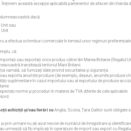
 Reținem această excepție aplicabilă partenerilor de afaceri din Irlanda 
ea dumneavoastră dacă:
 Unit sau
 Unit
ntru a efectua schimburi comerciale în temeiul unor regimuri preferențiale
emplu, că:
mportați sau exportați orice produs către/din Marea Britanie (Regatul Un
voastră tranzitează teritoriul Marii Britanii.
ția vamală, să furnizați date privind securitatea și siguranța.
ta sau exporta anumite produse (de exemplu, deșeuri, anumite produse c
ități suplimentare în cazul importului sau al exportului de produse acciza
tanie.
espectați norme și proceduri în materie de TVA diferite de cele aplicabile
 Nord.
ii achiziții și/sau livrări cu
Anglia, Scoția, Țara Galilor sunt obligate 
 și prin urmare nu ați avut nevoie de numărul de înregistrare și identificar
au urmează să fiți implicați în operațiuni de import sau export cu Regatul