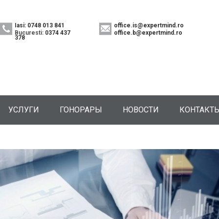
Iasi: 0748 013 841
office.is@expertmind.ro
Bucuresti:
0374 437
office.b@expertmind.ro
378
УСЛУГИ
ГОНОРАРЫ
НОВОСТИ
КОНТАКТ