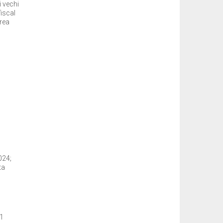
i vechi
fiscal
area
024;
ta
31