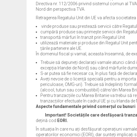
Directiva nr. 112/2006 privind sistemul comun al TVA.
Nord din perspectiva TVA.
Retragerea Regatului Unit din UE va afecta societat
vinde produse sau prestează servicii către Regatul
cumpără produse sau primește servicii din Regatul
transportă mărfuri în tranzit prin Regatul Unit
utilizează materiale și produse din Regatul Unit pe
țările partenere ale UE.
În domeniul fiscal și vamal, aceasta înseamnă, de ex
Trebuie să depuneți declarații vamale atunci când i
excepția Irlandei de Nord) sau când mărfurile dumnea
S-ar putea să fie necesar ca, în plus față de declara
Aveți nevoie de o licență specială pentru a impor
periculoase, OMG-uri). Trebuie să îndepliniți formal
(alcool, tutun sau combustibil) către/din Marea Bri
Pentru tranzacțiile cu Marea Britanie va trebui să r
tranzacțiilor efectuate în cadrul UE și cu Irlanda de
Aspecte fundamentale privind comerțul cu bunuri
Important!
Societățile care desfășoară tranzacț
dețină cod
EORI.
În situația în care nu ați desfășurat operațiuni vamale
operatorilor economici (EORI), dar sunteți implicați s