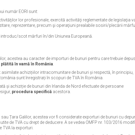
unui număr EORI sunt:
vităţilor lor profesionale, exercită activităţi reglementate de legislaţia 
zitare, reprezentare, precum şi operaţiuni prealabile sosirii/plecării mărfu
e introduc/scot mărfuri în/din Uniunea Europeană.
r, acestea au caracter de importuri de bunuri pentru care trebuie depu
 plătită în vamă în România
.
 asimilate achizițiilor intracomunitare de bunuri și respectă, în principiu,
 România sunt înregistrați în scopuri de TVA în România.
ată și achiziție de bunuri din Irlanda de Nord efectuate de persoane
esigur,
procedura specifică
acestora.
au Țara Galilor, acestea vor fi considerate exporturi de bunuri cu depu
scutite de TVA cu drept de deducere. A se vedea OMFP nr. 103/2016 modif
e TVA la exporturi.