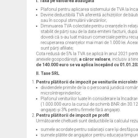
I.
Taxa pe valoarea adăugată
Plafonul pentru aplicarea sistemului de TVA la înca
Devine deductibilă TVA aferentă achizițiilor de bău
sau în scopul stimulării vânzărilor;
Diminuarea TVA colectate pentru creanțele în relația
stabilit de părți sau de la data emiterii facturii, 
dovedi că s-au luat măsuri comerciale pentru recupe
recuperarea creanțelor mai mari de 1.000 lei. Aceast
sunt părți afiliate;
Cota redusă de 5% la TVA se aplică în anul 2021 pent
anexele gospodărești,
a căror valoare
, inclusiv a t
de 140.000 euro se va aplica începând cu 01.01.20
II. Taxe SRL
Pentru plătitorii de impozit pe veniturile microînt
dividendele primite de la o persoană juridică română
microîntreprinderilor;
Plafonul veniturilor luate în considerare la încadrar
(1.000.000 euro la cursul de schimb BNR din 30.12.2
angajați și 3% pentru firmele fără angajați.
Pentru plătitorii de impozit pe profit
Următoarele cheltuieli sunt deductibile la calculul rezul
sumele acordate pentru salariații care își desfășoară
sumele plătite de angajator pentru educația timpurie a