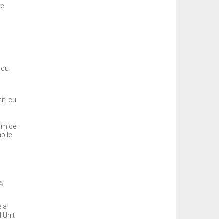
de
 cu
it, cu
himice
bile
să
e a
 Unit