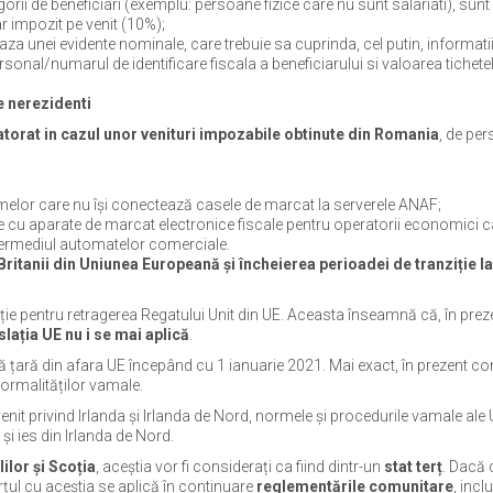
rii de beneficiari (exemplu: persoane fizice care nu sunt salariati), sunt
r impozit pe venit (10%);
za unei evidente nominale, care trebuie sa cuprinda, cel putin, informati
sonal/numarul de identificare fiscala a beneficiarului si valoarea tichete
e nerezidenti
atorat in cazul unor venituri impozabile obtinute din Romania
, de pe
melor care nu își conectează casele de marcat la serverele ANAF;
e cu aparate de marcat electronice fiscale pentru operatorii economici c
intermediul automatelor comerciale.
 Britanii din Uniunea Europeană și încheierea perioadei de tranziție l
ție pentru retragerea Regatului Unit din UE. Aceasta înseamnă că, în prez
islația UE nu i se mai aplică
.
ltă țară din afara UE începând cu 1 ianuarie 2021. Mai exact, în prezent c
formalităților vamale.
nit privind Irlanda și Irlanda de Nord, normele și procedurile vamale ale
 și ies din Irlanda de Nord.
ilor și Scoția
, aceștia vor fi considerați ca fiind dintr-un
stat terț
. Dacă c
țul cu aceștia se aplică în continuare
reglementările comunitare
, incl