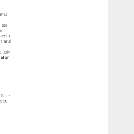
clamă
plată
se
 pentru
ciarul
clusiv
lafon
00 lei
le cu