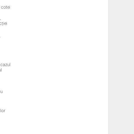
 cotei
,
cției
.
e
 cazul
ul
cu
ilor