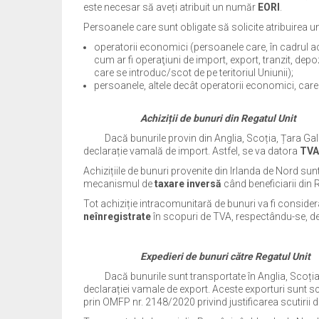
este necesar să aveți atribuit un număr
EORI
.
Persoanele care sunt obligate să solicite atribuirea 
operatorii economici (persoanele care, în cadrul acti
cum ar fi operaţiuni de import, export, tranzit, depo
care se introduc/scot de pe teritoriul Uniunii);
persoanele, altele decât operatorii economici, car
Achiziții de bunuri din Regatul Unit
Dacă bunurile provin din Anglia, Scoția, Țara Galilo
declarație vamală de import. Astfel, se va datora
TVA
Achizițiile de bunuri provenite din Irlanda de Nord sunt
mecanismul de
taxare inversă
când beneficiarii din
Tot achiziție intracomunitară de bunuri va fi consider
neînregistrate
în scopuri de TVA, respectându-se, d
Expedieri de bunuri către Regatul Unit
Dacă bunurile sunt transportate în Anglia, Scoția s
declarației vamale de export. Aceste exporturi sunt 
prin OMFP nr. 2148/2020 privind justificarea scutirii d