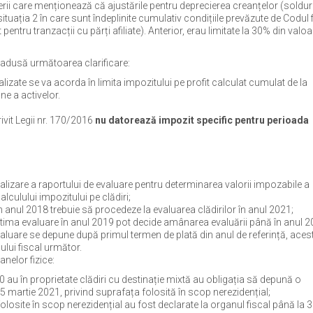
rii care menționează că ajustările pentru deprecierea creanțelor (soldur
situația 2 în care sunt îndeplinite cumulativ condițiile prevăzute de Codul 
pentru tranzacții cu părți afiliate). Anterior, erau limitate la 30% din valo
st adusă următoarea clarificare:
ealizate se va acorda în limita impozitului pe profit calculat cumulat de la
ne a activelor.
rivit Legii nr. 170/2016
nu datorează impozit specific pentru perioada
alizare a raportului de evaluare pentru determinarea valorii impozabile a
alculului impozitului pe clădiri;
în anul 2018 trebuie să procedeze la evaluarea clădirilor în anul 2021;
ultima evaluare în anul 2019 pot decide amânarea evaluării până în anul 2
valuare se depune după primul termen de plată din anul de referință, aces
lui fiscal următor.
anelor fizice:
 au în proprietate clădiri cu destinație mixtă au obligația să depună o
5 martie 2021, privind suprafața folosită în scop nerezidențial;
olosite în scop nerezidențial au fost declarate la organul fiscal până la 