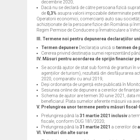
decembrie 2020;
Dacă nu se declară de către persoana fizică suprafa
de
0,3%
asupra valorii impozabile determinate pentru
Operatorii economici, comercianți auto sau societăți
achiziționate de la persoane fizice din România și în
Regim Permise de Conducere și Înmatriculare a Vehicul
III. Termene noi pentru depunerea declarațiilor uni
Termen depunere
Declarația unică si
termen de 
Cererea privind destinația sumei reprezentând până
IV. Măsuri pentru acordarea de sprijin financiar 
Se acordă ajutor de stat sub formă de granturi în ve
agențiilor de turism), rezultată din desfășurarea ac
2020, comparativ cu anul 2019;
Deși ordonanța de urgență este publicată în Monitor
Sesiunea online de depunere a cererilor de finanța
Schema de ajutor are termen 30 iunie 2021, data m
beneficiarul. Plata sumelor aferente măsurii va avea
V. Prelungirea unor termene pentru măsuri fiscal
Prelungirea până la
31 martie 2021 inclusiv
a term
fiscale, conform OUG 181/2020;
Prelungirea până la
31 martie 2021
a cererilor de
a
VI. Venituri din alte surse