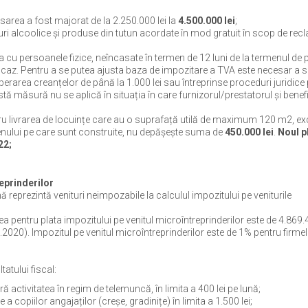
sarea a fost majorat de la 2.250.000 lei la
4.500.000 lei
;
turi alcoolice și produse din tutun acordate în mod gratuit în scop de re
 cu persoanele fizice, neîncasate în termen de 12 luni de la termenul de 
după caz. Pentru a se putea ajusta baza de impozitare a TVA este necesar a 
rarea creanțelor de până la 1.000 lei sau întreprinse proceduri juridice
ă măsură nu se aplică în situația în care furnizorul/prestatorul și benefi
ru livrarea de locuințe care au o suprafață utilă de maximum 120 m2, ex
erenului pe care sunt construite, nu depășește suma de
450.000 lei
.
Noul p
22;
reprinderilor
 reprezintă venituri neimpozabile la calculul impozitului pe veniturile
ea pentru plata impozitului pe venitul microîntreprinderilor este de 4.869.4
020). Impozitul pe venitul microîntreprinderilor este de 1% pentru firme
tatului fiscal:
 activitatea în regim de telemuncă, în limita a 400 lei pe lună;
 copiilor angajaților (creșe, gradinițe) în limita a 1.500 lei;