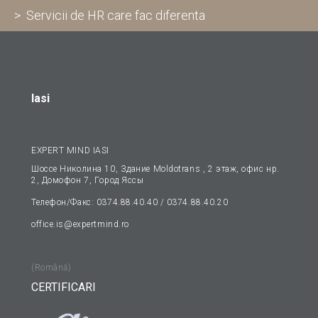
> Servicii de HR care fac diferenta
Iasi
EXPERT MIND IASI
Шоссе Николина 10, Здание Moldotrans , 2 этаж, офис нp.
2, Домофон 7, Гopoд Яссы
Телефон/Факс: 0374.88.40.40 / 0374.88.40.20
office.is@expertmind.ro
(Română)
CERTIFICARI