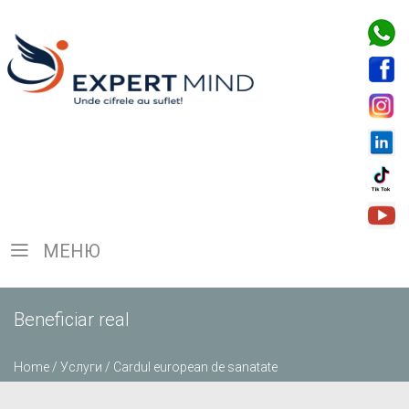
МЕНЮ
Beneficiar real
Home
/
Услуги
/
Cardul european de sanatate