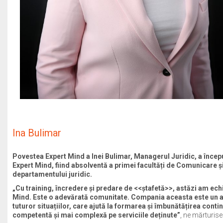
Ina Bulimar
Povestea Expert Mind a Inei Bulimar, Managerul Juridic, a început î
Expert Mind, fiind absolventă a primei facultăți de Comunicare și
departamentului juridic.
„Cu training, încredere și predare de <<ștafetă>>, astăzi am echip
Mind. Este o adevărată comunitate. Compania aceasta este un adev
tuturor situațiilor, care ajută la formarea și îmbunătățirea cont
competentă și mai complexă pe serviciile deținute”
, ne mărturise