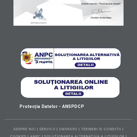
Protecția Datelor - ANSPDCP
DESPRE NOI
|
SERVICII
|
ONORARII
|
TERMENI SI CONDITII
|
COOKIES
|
ANPC
|
SOLUTIONAREA ALTERNATIVA A LITIGIILOR
|