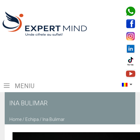
MENIU
INA BULIMAR
Home
/
Echipa
/
Ina Bulimar