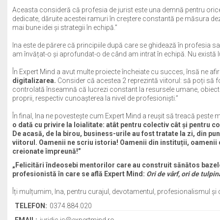
Aceasta consideră că profesia de jurist este una demnă pentru oric
dedicate, dăruite acestei ramuri în creștere constantă pe măsura dezvol
mai bune idei și strategii în echipă.”
Ina este de părere că principiile după care se ghidează în profesia sa j
am învățat-o și aprofundat-o de când am intrat în echipă. Nu există lu
În Expert Mind a avut multe proiecte încheiate cu succes, însă ne afi
digitalizarea.
Consider că acestea 2 reprezintă viitorul: să poți să fo
controlată înseamnă că lucrezi constant la resursele umane, obiectiv
proprii, respectiv cunoașterea la nivel de profesioniști.”
În final, Ina ne povestește cum Expert Mind a reușit să treacă peste 
o dată cu privire la loialitate: atât pentru colectiv cât și pent
De acasă, de la birou, business-urile au fost tratate la zi, din pu
viitorul. Oamenii ne scriu istoria! Oamenii din instituții, oamenii
creionate împreună!”
„Felicitări îndeosebi mentorilor care au construit sănătos baze
profesionistă în care se află Expert Mind:
Ori de vârf, ori de tulpin
Îți mulțumim, Ina, pentru curajul, devotamentul, profesionalismul și
TELEFON:
0374.884.020
EMAIL:
juridic.is@expertmind.ro