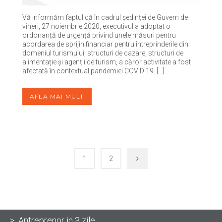
Vă informăm faptul că în cadrul ședinței de Guvern de
vineri, 27 noiembrie 2020, executivul a adoptat o
ordonanță de urgență privind unele măsuri pentru
acordarea de sprijin financiar pentru întreprinderile din
domeniul turismului, structuri de cazare, structuri de
alimentație și agenții de turism, a căror activitate a fost
afectată în contextual pandemiei COVID 19. […]
AFLA MAI MULT
1
2
> Antreprenor in 3 zile