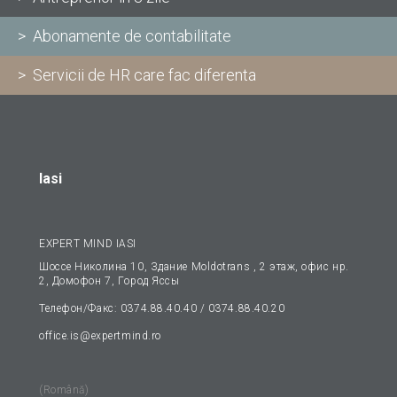
> Abonamente de contabilitate
> Servicii de HR care fac diferenta
Iasi
EXPERT MIND IASI
Шоссе Николина 10, Здание Moldotrans , 2 этаж, офис нp.
2, Домофон 7, Гopoд Яссы
Телефон/Факс: 0374.88.40.40 / 0374.88.40.20
office.is@expertmind.ro
(Română)