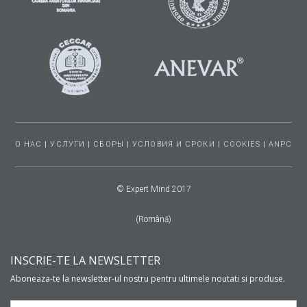
О НАС
|
УСЛУГИ
|
СБОРЫ
|
УСЛОВИЯ И СРОКИ
|
COOKIES
|
ANPC
© Expert Mind 2017
(Română)