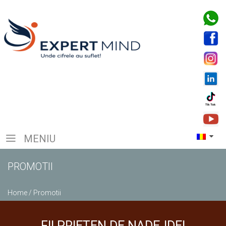
MENIU
PROMOTII
Home
/
Promotii
FII PRIETEN DE NADEJDE!