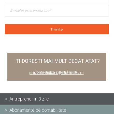
ITI DORESTI MAI MULT DECAT ATAT?
Contacteaza expertul nostru
petronela.ciobanu@expertmind.ro
.
> Antreprenor in 3 zile
> Abonamente de contabilitate