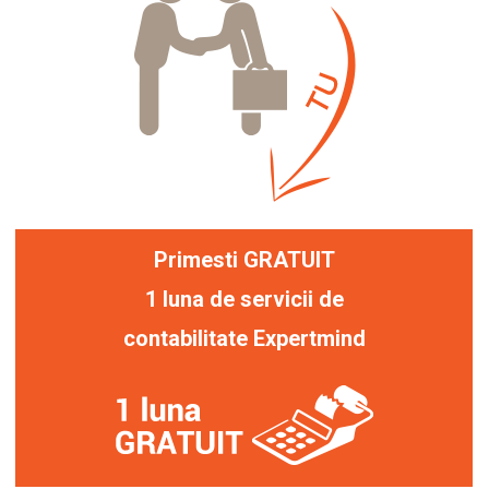
Primesti GRATUIT
1 luna de servicii de
contabilitate Expertmind