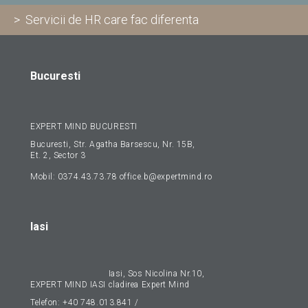
> Servicii de HR care fac diferenta
Bucuresti
EXPERT MIND BUCURESTI
Bucuresti, Str. Agatha Barsescu, Nr. 15B,
Et. 2, Sector 3
Mobil:
0374.43.73.78
office.b@expertmind.ro
Iasi
Iasi, Sos Nicolina Nr.10,
EXPERT MIND IASI
cladirea Expert Mind
Telefon:
+40 748.013.841
/