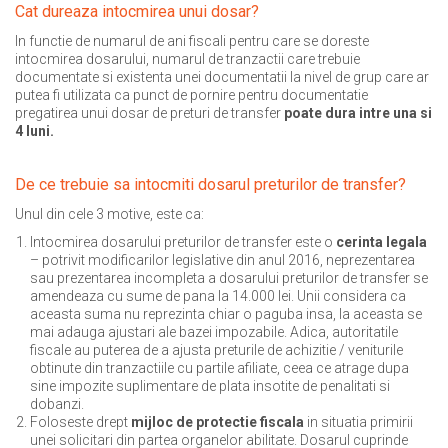
Cat dureaza intocmirea unui dosar?
In functie de numarul de ani fiscali pentru care se doreste
intocmirea dosarului, numarul de tranzactii care trebuie
documentate si existenta unei documentatii la nivel de grup care ar
putea fi utilizata ca punct de pornire pentru documentatie
pregatirea unui dosar de preturi de transfer
poate dura intre una si
4 luni.
De ce trebuie sa intocmiti dosarul preturilor de transfer?
Unul din cele 3 motive, este ca:
Intocmirea dosarului preturilor de transfer este o
cerinta legala
– potrivit modificarilor legislative din anul 2016, neprezentarea
sau prezentarea incompleta a dosarului preturilor de transfer se
amendeaza cu sume de pana la 14.000 lei. Unii considera ca
aceasta suma nu reprezinta chiar o paguba insa, la aceasta se
mai adauga ajustari ale bazei impozabile. Adica, autoritatile
fiscale au puterea de a ajusta preturile de achizitie / veniturile
obtinute din tranzactiile cu partile afiliate, ceea ce atrage dupa
sine impozite suplimentare de plata insotite de penalitati si
dobanzi.
Foloseste drept
mijloc de protectie fiscala
in situatia primirii
unei solicitari din partea organelor abilitate. Dosarul cuprinde