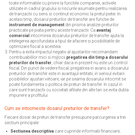
toate informatiile cu privire la functiile companiei, activele
utilizate in cadrul grupului si riscurile asumate pentru realizarea
de tranzactii cu sens si continut economic la pretul pietei. In
acelasi timp, dosarul preturilor de transfer are functie de
instrument de management
din prisma analizei preturilor
practicate pe piata pentru aceste tranzactii. Ca
avantaj
comercial
intocmirea dosarului preturilor de transfer ajuta la
intelegerea aprofundata a tipul de afacere si posibilitatile de
optimizare fiscal a acesteia.
Pentru a evita impactul negativ al ajustarilor recomandam
contribuabililor mici si mijlocii
pregatirea din timp a dosarului
preturilor de transfer
, chiar daca in prezent nu este un control
fiscal. Din punct de vedere fiscal, pregatirea in avans a dosarului
preturilor de transfer este in avantajul entitatii, in sensul evitarii
posibilelor ajustari viitoare, iar pe seama dosarului intocmit se
poate fundamenta o politica de preturi de transfer. In cazul in
care sunt tranzactii cu societati afiliate din alte tari se evita dubla
impunere a profitului.
Cum se intocmeste dosarul preturilor de transfer?
Fiecare dosar de preturi de transfer presupune parcurgerea a trei
sectiuni principale:
Sectiunea descriptiva
care cuprinde informatii financiare,