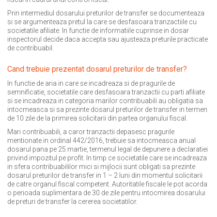
Prin intermediul dosarului preturilor de transfer se documenteaza
si se argumenteaza pretul la care se desfasoara tranzactiile cu
societatile afiliate. In functie de informatiile cuprinse in dosar
inspectorul decide daca accepta sau ajusteaza preturile practicate
de contribuabil.
Cand trebuie prezentat dosarul preturilor de transfer?
In functie de aria in care se incadreaza si de pragurile de
semnificatie, societatile care desfasoara tranzactii cu parti afiliate
si se incadreaza in categoria marilor contribuabili au obligatia sa
intocmeasca si sa prezinte dosarul preturilor de transfer in termen
de 10 zile de la primirea solicitarii din partea organului fiscal.
Mari contribuabili, a caror tranzactii depasesc pragurile
mentionate in ordinal 442/2016, trebuie sa intocmeasca anual
dosarul pana pe 25 martie, termenul legal de depunere a declaratiei
privind impozitul pe profit. In timp ce societatile care se incadreaza
in sfera contribuabililor mici si mijlocii sunt obligati sa prezinte
dosarul preturilor de transfer in 1 – 2 luni din momentul solicitarii
de catre organul fiscal competent. Autoritatile fiscale le pot acorda
o perioada suplimentara de 30 de zile pentru intocmirea dosarului
de preturi de transfer la cererea societatilor.