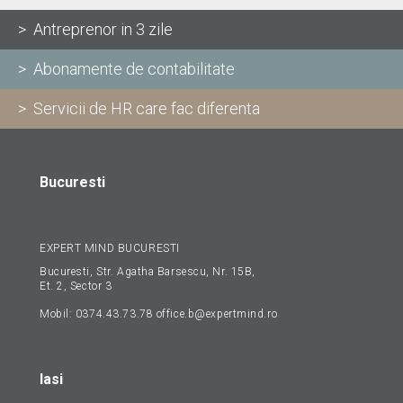
> Antreprenor in 3 zile
> Abonamente de contabilitate
> Servicii de HR care fac diferenta
Bucuresti
EXPERT MIND BUCURESTI
Bucuresti, Str. Agatha Barsescu, Nr. 15B,
Et. 2, Sector 3
Mobil:
0374.43.73.78
office.b@expertmind.ro
Iasi