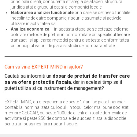
principalii clienti, concurenta strategia de afaceri, structura
juridica atat a grupului cat si a companiei locale
Elaborarea analizei functionale
prin care se definesc functiile
indeplinite de catre companie, riscurile asumate si activele
utilizate in activitatea sa
Analiza economica
– in aceasta etapa se selecteaza cele mai
potrivite metode de preturi in conformitate cu specificul fiecarei
tranzactii si aplicarea metodei pentru a se testa conformitatea
cu principiul valorii de piata si studii de comparabilitate.
Cum va vine EXPERT MIND in ajutor?
Cautati sa intocmiti un
dosar de preturi de transfer care
sa va ofere protectie fiscala
, dar in acelasi timp sa il
puteti utiliza si ca instrument de management?
EXPERT MIND, cu o experienta de peste 17 ani pe piata financiar-
contabila, nominalizata cu locul I in topul celor mai bune societati
membre CECCAR, cu peste 1000 de clienti din toate domeniile de
activitate si peste 250 de controale de succes iti sta la dispozitie
pentru un bussines fara riscuri fiscale.