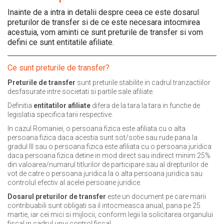
Inainte de a intra in detalii despre ceea ce este dosarul
preturilor de transfer si de ce este necesara intocmirea
acestuia, vom aminti ce sunt preturile de transfer si vom
defini ce sunt entitatile afiliate.
Ce sunt preturile de transfer?
Preturile de transfer
sunt preturile stabilite in cadrul tranzactiilor
desfasurate intre societati si partile sale afiliate.
Definitia
entitatilor afiliate
difera de la tara la tara in functie de
legislatia specifica tarii respective.
In cazul Romaniei, o persoana fizica este afiliata cu o alta
persoana fizica daca acestia sunt sot/sotie sau rude pana la
gradul III sau o persoana fizica este afiliata cu o persoana juridica
daca persoana fizica detine in mod direct sau indirect minim 25%
din valoarea/numarul titlurilor de participare sau al drepturilor de
vot de catre o persoana juridica la o alta persoana juridica sau
controlul efectiv al acelei persoane juridice.
Dosarul preturilor de transfer
este un document pe care marii
contribuabili sunt obligati sa il intocmeasca anual, pana pe 25
martie, iar cei mici si mijlocii, conform legii la solicitarea organului
fiscal in cadrul unui control fiscal.