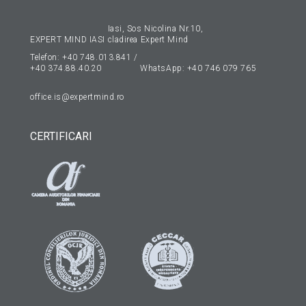
Iasi, Sos Nicolina Nr.10,
EXPERT MIND IASI
cladirea Expert Mind
Telefon:
+40 748.013.841
/
+40 374.88.40.20
WhatsApp:
+40 746 079 765
office.is@expertmind.ro
CERTIFICARI