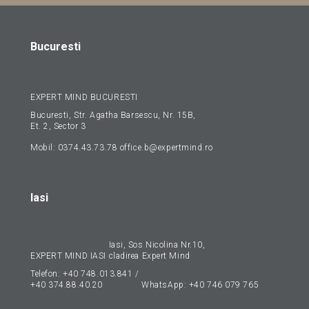
Bucuresti
EXPERT MIND BUCURESTI
Bucuresti, Str. Agatha Barsescu, Nr. 15B,
Et. 2, Sector 3
Mobil:
0374.43.73.78
office.b@expertmind.ro
Iasi
Iasi, Sos Nicolina Nr.10,
EXPERT MIND IASI
cladirea Expert Mind
Telefon:
+40 748.013.841
/
+40 374.88.40.20
WhatsApp:
+40 746 079 765