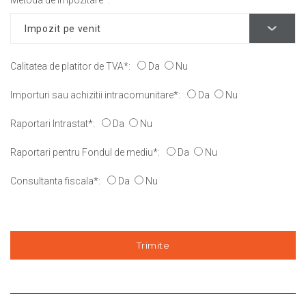
Metoda de impozitare*:
Calitatea de platitor de TVA*:
Da
Nu
Importuri sau achizitii intracomunitare*:
Da
Nu
Raportari Intrastat*:
Da
Nu
Raportari pentru Fondul de mediu*:
Da
Nu
Consultanta fiscala*:
Da
Nu