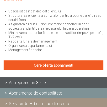
Specialist calificat dedicat clientului
Structurarea eficienta a achizitiilor pentru a obtine beneficii sau
scutiri fiscale
Asigurarea circuitului documentelor financiare in cadrul
societatii si identificarea necesarului fiecarei operatiuni
Minimizarea costurilor fiscale ale tranzactiilor (impozit pe profit,
TVA etc.)
Rapoarte lunare de management
Organizarea departamentului
Management financiar
Cere oferta abonament!
> Antreprenor in 3 zile
> Abonamente de contabilitate
> Servicii de HR care fac diferenta