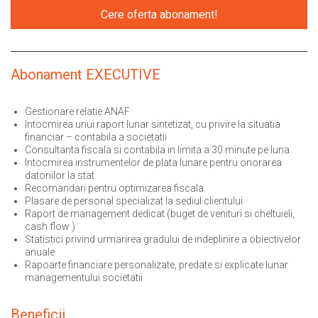
Cere oferta abonament!
Abonament EXECUTIVE
Gestionare relatie ANAF
Intocmirea unui raport lunar sintetizat, cu privire la situatia
financiar – contabila a societatii
Consultanta fiscala si contabila in limita a 30 minute pe luna
Intocmirea instrumentelor de plata lunare pentru onorarea
datoriilor la stat
Recomandari pentru optimizarea fiscala
Plasare de personal specializat la sediul clientului
Raport de management dedicat (buget de venituri si cheltuieli,
cash flow )
Statistici privind urmarirea gradului de indeplinire a obiectivelor
anuale
Rapoarte financiare personalizate, predate si explicate lunar
managementului societatii
Beneficii