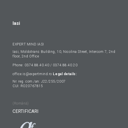
Iasi
EXPERT MIND IASI
Iasi, Moldotrans Building, 10, Nicolina Street, Intercom 7, 2nd
floor, 2nd Office
Phone: 0374.88.40.40 / 0374.88.40.20
office.is@expertmind.ro
Legal details:
Nr. reg. com./an: J22/255/2007
CUI: RO20767815
(Română)
CERTIFICARI