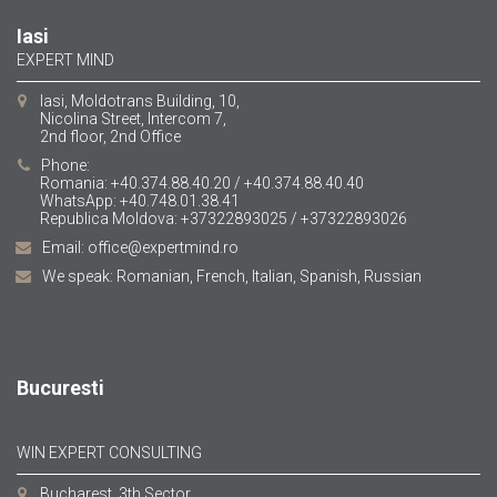
Iasi
EXPERT MIND
Iasi, Moldotrans Building, 10,
Nicolina Street, Intercom 7,
2nd floor, 2nd Office
Phone:
Romania: +40.374.88.40.20 / +40.374.88.40.40
WhatsApp: +40.748.01.38.41
Republica Moldova: +37322893025 / +37322893026
Email: office@expertmind.ro
We speak: Romanian, French, Italian, Spanish, Russian
Bucuresti
WIN EXPERT CONSULTING
Bucharest, 3th Sector,