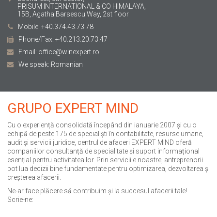
PRISUM INTERNATIONAL & CO HIMALAYA,
15B, Agatha Barsescu Way, 2st floor
Mobile: +40.374.43.73.78
Phone/Fax: +40.213.20.73.47
Email: office@winexpert.ro
We speak: Romanian
GRUPO EXPERT MIND
Cu o experiență consolidată începând din ianuarie 2007 și cu o
echipă de peste 175 de specialiști în contabilitate, resurse umane,
audit și servicii juridice, centrul de afaceri EXPERT MIND oferă
companiilor consultanță de specialitate și suport informațional
esențial pentru activitatea lor. Prin serviciile noastre, antreprenorii
pot lua decizii bine fundamentate pentru optimizarea, dezvoltarea și
creșterea afacerii.
Ne-ar face plăcere să contribuim și la succesul afacerii tale!
Scrie-ne: