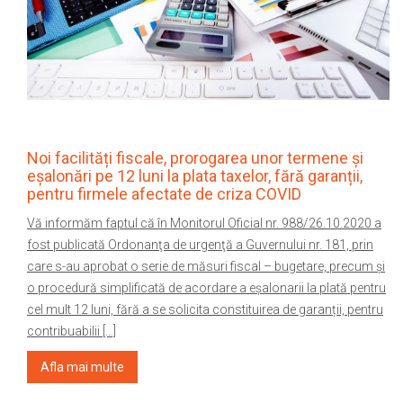
Noi facilități fiscale, prorogarea unor termene și
eșalonări pe 12 luni la plata taxelor, fără garanții,
pentru firmele afectate de criza COVID
Vă informăm faptul că în Monitorul Oficial nr. 988/26.10.2020 a
fost publicată Ordonanţa de urgenţă a Guvernului nr. 181, prin
care s-au aprobat o serie de măsuri fiscal – bugetare, precum și
o procedură simplificată de acordare a eșalonarii la plată pentru
cel mult 12 luni, fără a se solicita constituirea de garanții, pentru
contribuabilii […]
Afla mai multe