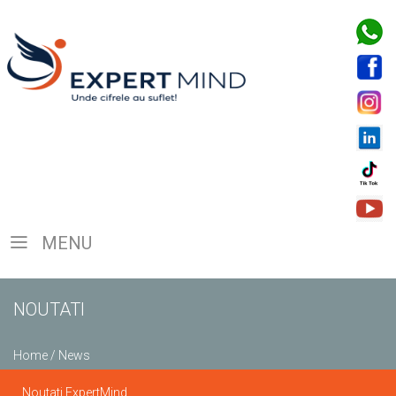
MENU
NOUTATI
Home
/
News
Noutati ExpertMind