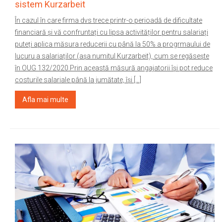
sistem Kurzarbeit
În cazul în care firma dvs trece printr-o perioadă de dificultate
financiară și vă confruntați cu lipsa activităților pentru salariați
puteți aplica măsura reducerii cu până la 50% a progrmaului de
lucuru a salariaților (așa numitul Kurzarbeit), cum se regăsește
în OUG 132/2020.Prin această măsură angajatorii își pot reduce
costurile salariale până la jumătate, își […]
Afla mai multe