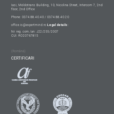
Iasi, Moldotrans Building, 10, Nicolina Street, Intercom 7, 2nd
floor, 2nd Office
Phone: 0374.88.40.40 / 0374.88.40.20
office.is@expertmind.ro
Legal details:
Nr. reg. com./an: J22/255/2007
CUI: RO20767815
(Română)
CERTIFICARI