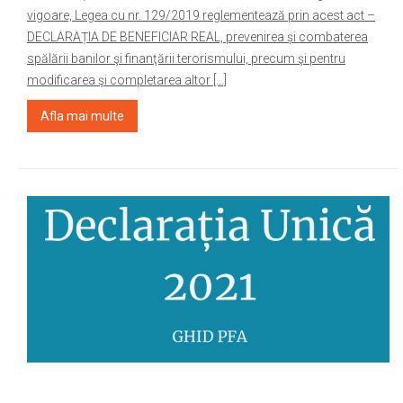
vigoare, Legea cu nr. 129/2019 reglementează prin acest act –
DECLARAȚIA DE BENEFICIAR REAL, prevenirea și combaterea
spălării banilor şi finanţării terorismului, precum şi pentru
modificarea şi completarea altor […]
Afla mai multe