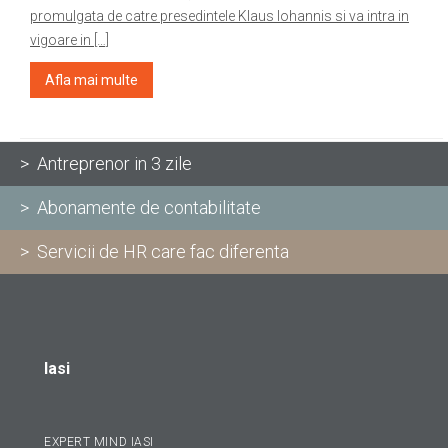
promulgata de catre presedintele Klaus Iohannis si va intra in
vigoare in […]
Afla mai multe
> Antreprenor in 3 zile
> Abonamente de contabilitate
> Servicii de HR care fac diferenta
Iasi
EXPERT MIND IASI