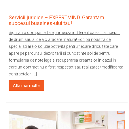
Servicii juridice – EXPERTMIND. Garantam
succesul bussines-ului tau!
Siguranta companiei tale primeaza indiferent ca esti la inceput
de drum sau ai deja o afacere matura! Echipa noastra de
specialisti are o solutie potrivita pentru fiecare dificultate care
apare pe parcursul dezvoltarii si cunostinte solide pentru
formularea de note legale, recuperarea creantelor in cazul in
care un contract nu a fost respectat sau realizarea/modificarea
contractelor. […]
Afla mai multe