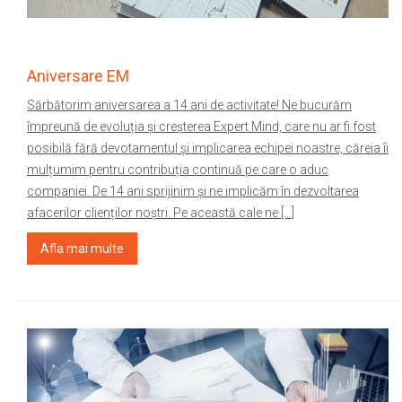
Aniversare EM
Sărbătorim aniversarea a 14 ani de activitate! Ne bucurăm
împreună de evoluția și creșterea Expert Mind, care nu ar fi fost
posibilă fără devotamentul și implicarea echipei noastre, căreia îi
mulțumim pentru contribuția continuă pe care o aduc
companiei. De 14 ani sprijinim și ne implicăm în dezvoltarea
afacerilor clienților noștri. Pe această cale ne […]
Afla mai multe