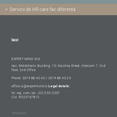
> Servicii de HR care fac diferenta
Iasi
EXPERT MIND IASI
Iasi, Moldotrans Building, 10, Nicolina Street, Intercom 7, 2nd
floor, 2nd Office
Phone: 0374.88.40.40 / 0374.88.40.20
office.is@expertmind.ro
Legal details:
Nr. reg. com./an: J22/255/2007
CUI: RO20767815
(Română)