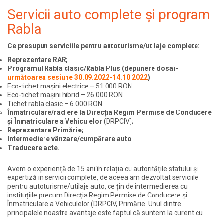
Servicii auto complete și program
Rabla
Ce presupun serviciile pentru autoturisme/utilaje complete:
Reprezentare RAR;
Programul Rabla clasic/Rabla Plus (depunere dosar-
următoarea sesiune 30.09.2022-14.10.2022
)
Eco-tichet mașini electrice – 51.000 RON
Eco-tichet mașini hibrid – 26.000 RON
Tichet rabla clasic – 6.000 RON
Înmatriculare/radiere la Direcția Regim Permise de Conducere
și Înmatriculare a Vehiculelor
(
DRPCIV)
;
Reprezentare Primărie;
Intermediere vânzare/cumpărare auto
Traducere acte.
Avem o experiență de 15 ani în relația cu autoritățile statului și
expertiză în
servicii complete, de aceea am dezvoltat serviciile
pentru autoturisme/utilaje auto, ce țin de intermedierea cu
instituțiile precum Direcția Regim Permise de Conducere și
Înmatriculare a Vehiculelor (
DRPCIV,
Primărie. Unul dintre
principalele noastre avantaje este faptul că suntem la curent cu