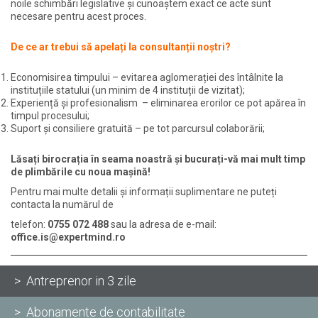
noile schimbări legislative și cunoaștem exact ce acte sunt
necesare pentru acest proces.
De ce ar trebui să apelați la consultanții noștri?
Economisirea timpului – evitarea aglomerației des întâlnite la
instituțiile statului
(un minim de 4 instituții de vizitat)
;
Experiență și profesionalism – eliminarea erorilor ce pot apărea în
timpul procesului;
Suport și consiliere gratuită – pe tot parcursul colaborării;
Lăsați birocrația în seama noastră și bucurați-vă mai mult timp
de plimbările cu noua mașină!
Pentru mai multe detalii și informații suplimentare ne puteți
contacta la numărul de
t
elefon:
0755 072 488
sau la adresa de e-mail:
office.is@expertmind.ro
> Antreprenor in 3 zile
> Abonamente de contabilitate