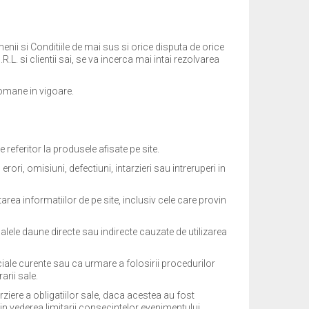
enii si Conditiile de mai sus si orice disputa de orice
.L. si clientii sai, se va incerca mai intai rezolvarea
romane in vigoare.
referitor la produsele afisate pe site.
ri, omisiuni, defectiuni, intarzieri sau intreruperi in
rea informatiilor de pe site, inclusiv cele care provin
alele daune directe sau indirecte cauzate de utilizarea
ciale curente sau ca urmare a folosirii procedurilor
arii sale.
ziere a obligatiilor sale, daca acestea au fost
in vederea limitarii consecintelor evenimentului.