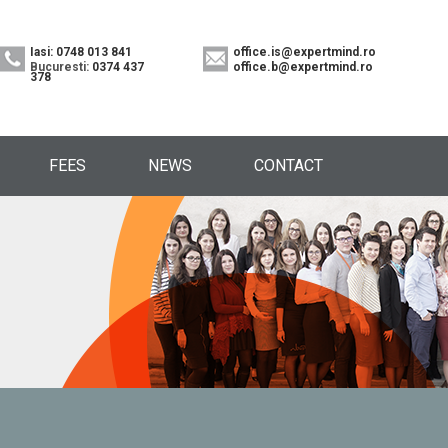
Iasi: 0748 013 841
office.is@expertmind.ro
Bucuresti:
0374 437
office.b@expertmind.ro
378
FEES
NEWS
CONTACT