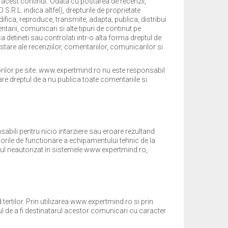
ic acest continut. Odata cu postarea de recenzii,
.R.L. indica altfel), drepturile de proprietate
ifica, reproduce, transmite, adapta, publica, distribui
tarii, comunicari si alte tipuri de continut pe
 detineti sau controlati intr-o alta forma dreptul de
stare ale recenziilor, comentariilor, comunicarilor si
atorilor pe site. www.expertmind.ro nu este responsabil
are dreptul de a nu publica toate comentariile si
sabili pentru nicio intarziere sau eroare rezultand
orile de functionare a echipamentului tehnic de la
cesul neautorizat in sistemele www.expertmind.ro,
ertilor. Prin utilizarea www.expertmind.ro si prin
ptul de a fi destinatarul acestor comunicari cu caracter