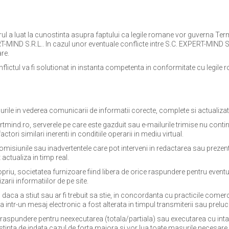
orul a luat la cunostinta asupra faptului ca legile romane vor guverna Term
RT-MIND S.R.L.. In cazul unor eventuale conflicte intre S.C. EXPERT-MIND S.R
re.
nflictul va fi solutionat in instanta competenta in conformitate cu legile 
ile in vederea comunicarii de informatii corecte, complete si actualizate 
d.ro, serverele pe care este gazduit sau e-mailurile trimise nu contin ero
ctori similari inerenti in conditiile operarii in mediu virtual.
misiunile sau inadvertentele care pot interveni in redactarea sau prezenta
actualiza in timp real.
priu, societatea furnizoare fiind libera de orice raspundere pentru eventu
arii informatiilor de pe site.
daca a stiut sau ar fi trebuit sa stie, in concordanta cu practicile comer
intr-un mesaj electronic a fost alterata in timpul transmiterii sau prelucr
la raspundere pentru neexecutarea (totala/partiala) sau executarea cu intar
stinta de indata cazul de forta majora si vor lua toate masurile necesare 