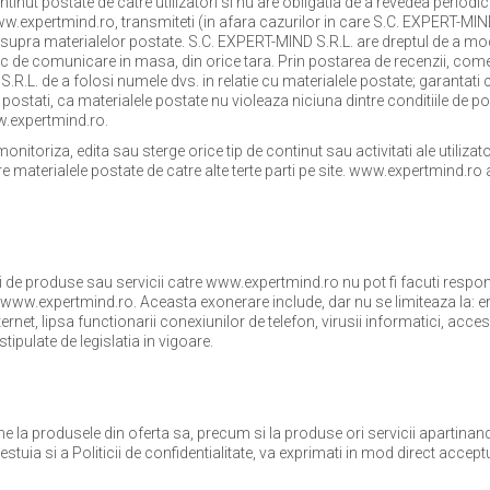
ontinut postate de catre utilizatori si nu are obligatia de a revedea period
w.expertmind.ro, transmiteti (in afara cazurilor in care S.C. EXPERT-MIND S
 asupra materialelor postate. S.C. EXPERT-MIND S.R.L. are dreptul de a mod
jloc de comunicare in masa, din orice tara. Prin postarea de recenzii, comen
.L. de a folosi numele dvs. in relatie cu materialele postate; garantati ca
 postati, ca materialele postate nu violeaza niciuna dintre conditiile de po
ww.expertmind.ro.
nitoriza, edita sau sterge orice tip de continut sau activitati ale utiliz
e materialele postate de catre alte terte parti pe site. www.expertmind.ro 
ii de produse sau servicii catre www.expertmind.ro nu pot fi facuti respon
 www.expertmind.ro. Aceasta exonerare include, dar nu se limiteaza la: er
ernet, lipsa functionarii conexiunilor de telefon, virusii informatici, ac
ipulate de legislatia in vigoare.
 la produsele din oferta sa, precum si la produse ori servicii apartinand t
estuia si a Politicii de confidentialitate, va exprimati in mod direct acce