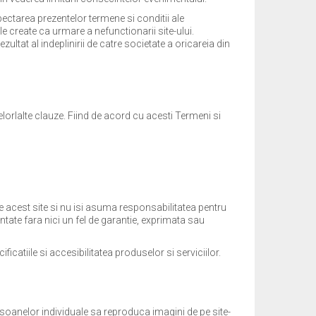
ectarea prezentelor termene si conditii ale
e create ca urmare a nefunctionarii site-ului.
ultat al indeplinirii de catre societate a oricareia din
elorlalte clauze. Fiind de acord cu acesti Termeni si
e acest site si nu isi asuma responsabilitatea pentru
ntate fara nici un fel de garantie, exprimata sau
catiile si accesibilitatea produselor si serviciilor.
rsoanelor individuale sa reproduca imagini de pe site-