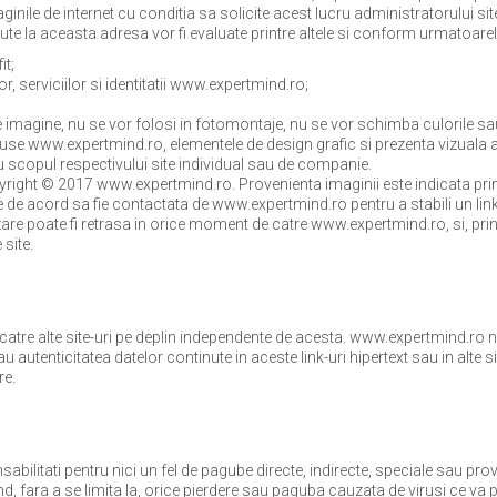
inile de internet cu conditia sa solicite acest lucru administratorului s
te la aceasta adresa vor fi evaluate printre altele si conform urmatoarelor
it;
 serviciilor si identitatii www.expertmind.ro;
 pe imagine, nu se vor folosi in fotomontaje, nu se vor schimba culorile s
se www.expertmind.ro, elementele de design grafic si prezenta vizuala a
 scopul respectivului site individual sau de companie.
opyright © 2017 www.expertmind.ro. Provenienta imaginii este indicata prin
 de acord sa fie contactata de www.expertmind.ro pentru a stabili un link 
zare poate fi retrasa in orice moment de catre www.expertmind.ro, si, pri
 site.
catre alte site-uri pe deplin independente de acesta. www.expertmind.ro nu
au autenticitatea datelor continute in aceste link-uri hipertext sau in alte sit
re.
bilitati pentru nici un fel de pagube directe, indirecte, speciale sau prov
, fara a se limita la, orice pierdere sau paguba cauzata de virusi ce va po