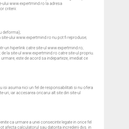
ite-ului www.expertmind.ro la adresa
 criterii:
au deforma);
 site-ului www.expertmind.ro nu pot fi reproduse;
tr-un hiperlink catre site-ul www.expertmind.ro;
de la site-ul www.expertmind.ro catre site-ul propriu.
n urmare, este de acord sa indeparteze, imediat ce
 isi asuma nici un fel de responsabilitati si nu ofera
e-uri, iar accesarea oricarui alt site din site-ul
enite ca urmare a unei consecinte legate in orice fel
t afecta calculatorul sau datorita increderii dvs. in