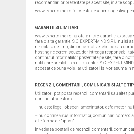
recomandarilor prezentate pe acest site, in alte scop
www.expertmind.ro foloseste descrieri sugestive pentru
GARANTII SI LIMITARI
www.expertmind.ro nu ofera nici o garantie, expresa sau 
fara o alta garantie. S.C. EXPERT-MIND S.R.L. nu isi a
nelimitata de timp, din orice motive tehnice sau comerc
hosting ne cerem scuze, dar intreaga responsabilitate 
continutul informatiilor prezentate pe site, fara o noti
notificare prealabila a utilizatorilor. S.C. EXPERT-MIND S
accesat de buna voie, iar utilizatorii isi vor asuma i
RECENZII, COMENTARII, COMUNICARI SI ALTE TI
Utilizatorii pot posta recenzii, comentarii sau alte tipu
continutul acestora:
– nu este ilegal, obscen, amenintator, defaimator, nu in
– nu contine virusi informatici, comunicari comerciale,
alte forme de “spam”.
In vederea postarii de recenzii, comentarii, comunicari 