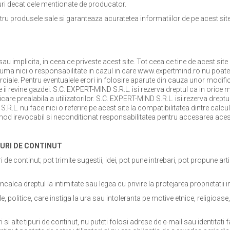
uri decat cele mentionate de producator.
 produsele sale si garanteaza acuratetea informatiilor de pe acest site. 
implicita, in ceea ce priveste acest site. Tot ceea ce tine de acest site es
suma nici o responsabilitate in cazul in care www.expertmind.ro nu poate f
iale. Pentru eventualele erori in folosire aparute din cauza unor modifica
ii revine gazdei. S.C. EXPERT-MIND S.R.L. isi rezerva dreptul ca in orice 
ficare prealabila a utilizatorilor. S.C. EXPERT-MIND S.R.L. isi rezerva drep
.R.L. nu face nici o referire pe acest site la compatibilitatea dintre calculat
n mod irevocabil si neconditionat responsabilitatea pentru accesarea acest
PURI DE CONTINUT
ri de continut; pot trimite sugestii, idei, pot pune intrebari, pot propune art
calca dreptul la intimitate sau legea cu privire la protejarea proprietatii i
 politice, care instiga la ura sau intoleranta pe motive etnice, religioase
si alte tipuri de continut, nu puteti folosi adrese de e-mail sau identitati