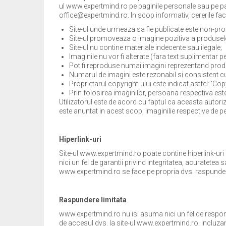
ul www.expertmind.ro pe paginile personale sau pe pag
office@expertmind.ro. In scop informativ, cererile facu
Site-ul unde urmeaza sa fie publicate este non-prof
Site-ul promoveaza o imagine pozitiva a produselor,
Site-ul nu contine materiale indecente sau ilegale;
Imaginile nu vor fi alterate (fara text suplimentar
Pot fi reproduse numai imagini reprezentand produ
Numarul de imagini este rezonabil si consistent cu
Proprietarul copyright-ului este indicat astfel: ‘C
Prin folosirea imaginilor, persoana respectiva este
Utilizatorul este de acord cu faptul ca aceasta autori
este anuntat in acest scop, imaginilie respective de pe
Hiperlink-uri
Site-ul www.expertmind.ro poate contine hiperlink-uri 
nici un fel de garantii privind integritatea, acuratetea s
www.expertmind.ro se face pe propria dvs. raspunde
Raspundere limitata
www.expertmind.ro nu isi asuma nici un fel de responsa
de accesul dvs. la site-ul www.expertmind.ro, incluzand