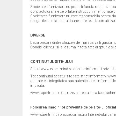
Societatea furnizoare nu poate fi facuta raspunzatoare
contractului si ale celorlalte instructiuni mentionate 
Societatea furnizoare nu este responsabila pentru daune 
obligatiile sale si pentru daune care rezulta din utilizar
DIVERSE
Daca oricare dintre clauzele de mai sus va fi gasita nu
Conditii clientul isi isi asuma in totalitate drepturile 
CONTINUTUL SITE-ULUI
Site-ul www.expertmind.ro contine informatii privind
Tot continutul acestui site este strict informativ. ww
acuratetea, integritatea sau autenticitatea informatiil
implicita.
www.expertmind.ro isi rezeva dreptul de a face schimbar
Folosirea imaginilor provenite de pe site-ul oficia
www.expertmind.ro accepta natura Internet-ului ca fiin