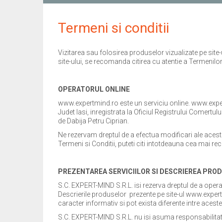
Termeni si conditii
Vizitarea sau folosirea produselor vizualizate pe site-
site-ului, se recomanda citirea cu atentie a Termenilor 
OPERATORUL ONLINE
www.expertmind.ro este un serviciu online. www.expertmi
Judet Iasi, inregistrata la Oficiul Registrului Comer
de Dabija Petru Ciprian.
Ne rezervam dreptul de a efectua modificari ale acest
Termeni si Conditii, puteti citi intotdeauna cea mai re
PREZENTAREA SERVICIILOR SI DESCRIEREA PRO
S.C. EXPERT-MIND S.R.L. isi rezerva dreptul de a opera
Descrierile produselor prezente pe site-ul www.expert
caracter informativ si pot exista diferente intre acest
S.C. EXPERT-MIND S.R.L. nu isi asuma responsabilitat