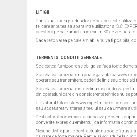
LITIGII
Prin vizualizarea produselor de pe acest site, utilizat
fel care ar putea sa apara intre utilizator si S.C. EXPE
acestora pe cale amiabila in minim 30 de zile lucratoa
Daca rezolvarea pe cale amiabila nu va fi posibila, co
TERMENI SI CONDITII GENERALE
Societatea furnizoare se obliga sa faca toate demersur
Societatea furnizoare nu poate garanta ca www.expertmin
operare sau transmitere, caderi de linie sau orice alti fa
Societatea furnizoare isi declina raspunderea pentru o
din operatiuni care din considerente tehnice nu se pot 
Utilizatorul foloseste www.expertmind.ro pe riscul pro
sau accesarea/vizitarea site-ului sau ca urmare a utiliz
Destinatarul comerciant actioneaza pe riscul propriu, 
convenite expres cu emitentul, ca informatia continuta 
Niciuna dintre partile contractuale nu poate fi trasa 
cauzate de forta majora. Partile isi vor aduce la cuno