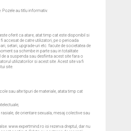
Pozele au titlu informativ.
te oferit ca atare, atat timp cat este disponibil si
i accesat de catre utilizatori, pe o perioada
ri, setari, upgrade-uri etc. facute de societatea de
moment sa schimbe in parte sau in totalitate
tul de a suspenda sau desfiinta acest site fara o
orul utilizatorilor si acest site. Acest site va fi
ui site.
icole sau alte tipuri de materiale, atata timp cat
ntelectuale;
, rasiale, de orientare sexuala, mesaj colective sau
 false. www.expertmind.ro isi rezerva dreptul, dar nu