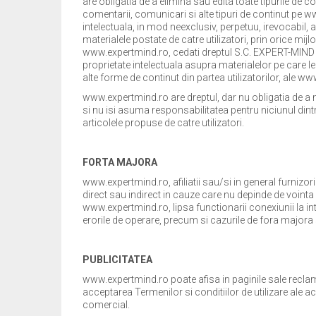
are obligatia de a elimina sau edita toate tipurile de c
comentarii, comunicari si alte tipuri de continut pe ww
intelectuala, in mod neexclusiv, perpetuu, irevocabil,
materialele postate de catre utilizatori, prin orice mi
www.expertmind.ro, cedati dreptul S.C. EXPERT-MIND S.R
proprietate intelectuala asupra materialelor pe care le
alte forme de continut din partea utilizatorilor, ale w
www.expertmind.ro are dreptul, dar nu obligatia de a mo
si nu isi asuma responsabilitatea pentru niciunul dintr
articolele propuse de catre utilizatori.
FORTA MAJORA
www.expertmind.ro, afiliatii sau/si in general furnizor
direct sau indirect in cauze care nu depinde de vointa
www.expertmind.ro, lipsa functionarii conexiunii la int
erorile de operare, precum si cazurile de fora majora st
PUBLICITATEA
www.expertmind.ro poate afisa in paginile sale reclame
acceptarea Termenilor si conditiilor de utilizare ale ac
comercial.