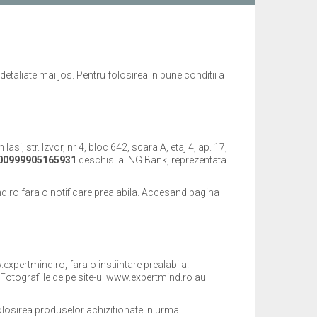
detaliate mai jos. Pentru folosirea in bune conditii a
, str. Izvor, nr 4, bloc 642, scara A, etaj 4, ap. 17,
00999905165931
deschis la ING Bank, reprezentata
nd.ro fara o notificare prealabila. Accesand pagina
expertmind.ro, fara o instiintare prealabila.
 Fotografiile de pe site-ul www.expertmind.ro au
olosirea produselor achizitionate in urma