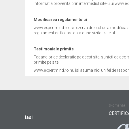
informatia provenita prin intermediul site-ului www.e
Modificarea regulamentului
www.expertmind.ro isi rezerva dreptul de a modifica ac
regulament de fiecare data cand vizitati site-ul.
Testimoniale primite
Facand orice declaratie pe acest site, sunteti de acor
primite pe site.
www.expertmind.ro nu isi asuma nici un fel de responsa
(Română)
CERTIFIC
Iasi