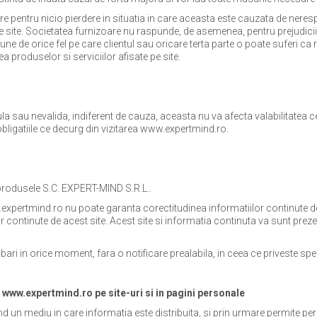
 pentru nicio pierdere in situatia in care aceasta este cauzata de neresp
pe site. Societatea furnizoare nu raspunde, de asemenea, pentru prejudiciil
de orice fel pe care clientul sau oricare terta parte o poate suferi ca rez
ea produselor si serviciilor afisate pe site.
la sau nevalida, indiferent de cauza, aceasta nu va afecta valabilitatea c
si obligatiile ce decurg din vizitarea www.expertmind.ro.
 produsele S.C. EXPERT-MIND S.R.L..
w.expertmind.ro nu poate garanta corectitudinea informatiilor continute d
or continute de acest site. Acest site si informatia continuta va sunt preze
i in orice moment, fara o notificare prealabila, in ceea ce priveste specifi
l www.expertmind.ro pe site-uri si in pagini personale
d un mediu in care informatia este distribuita, si prin urmare permite pe