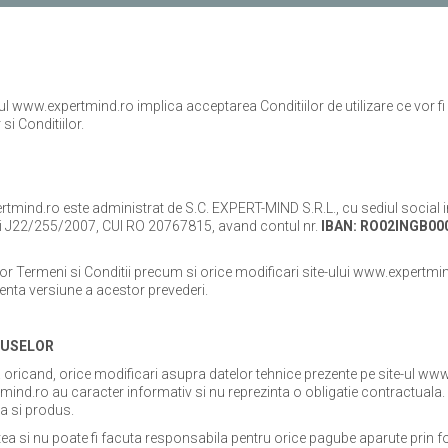
ul www.expertmind.ro implica acceptarea Conditiilor de utilizare ce vor fi 
si Conditiilor.
nd.ro este administrat de S.C. EXPERT-MIND S.R.L., cu sediul social in Iasi
tului J22/255/2007, CUI RO 20767815, avand contul nr.
IBAN: RO02INGB00
or Termeni si Conditii precum si orice modificari site-ului www.expertmi
centa versiune a acestor prevederi.
DUSELOR
 oricand, orice modificari asupra datelor tehnice prezente pe site-ul www.
mind.ro au caracter informativ si nu reprezinta o obligatie contractuala.
ea si produs.
ea si nu poate fi facuta responsabila pentru orice pagube aparute prin f