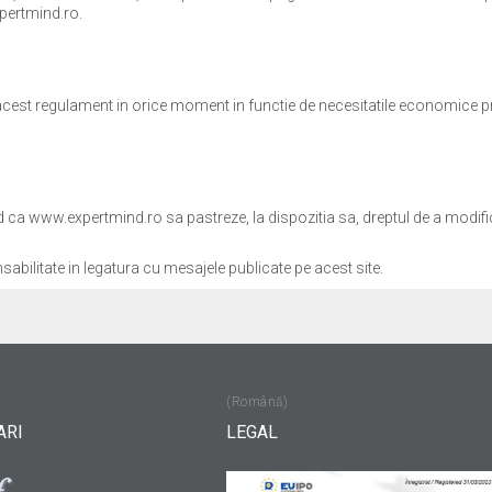
xpertmind.ro.
est regulament in orice moment in functie de necesitatile economice propri
d ca www.expertmind.ro sa pastreze, la dispozitia sa, dreptul de a modific
bilitate in legatura cu mesajele publicate pe acest site.
(Română)
ARI
LEGAL