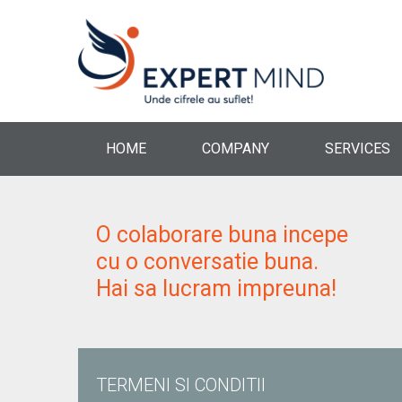
HOME
COMPANY
SERVICES
O colaborare buna incepe
cu o conversatie buna.
Hai sa lucram impreuna!
TERMENI SI CONDITII