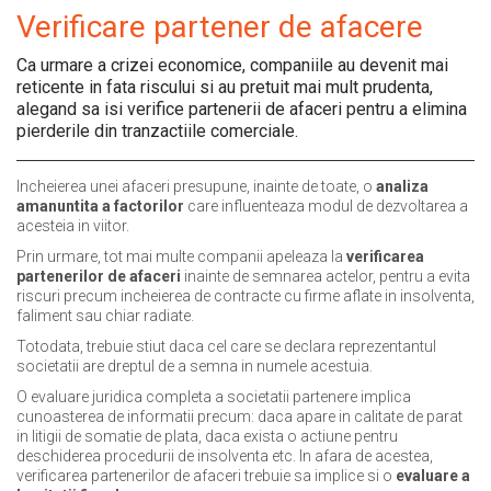
Verificare partener de afacere
Ca urmare a crizei economice, companiile au devenit mai
reticente in fata riscului si au pretuit mai mult prudenta,
alegand sa isi verifice partenerii de afaceri pentru a elimina
pierderile din tranzactiile comerciale.
Incheierea unei afaceri presupune, inainte de toate, o
analiza
amanuntita a factorilor
care influenteaza modul de dezvoltarea a
acesteia in viitor.
Prin urmare, tot mai multe companii apeleaza la
verificarea
partenerilor de afaceri
inainte de semnarea actelor, pentru a evita
riscuri precum incheierea de contracte cu firme aflate in insolventa,
faliment sau chiar radiate.
Totodata, trebuie stiut daca cel care se declara reprezentantul
societatii are dreptul de a semna in numele acestuia.
O evaluare juridica completa a societatii partenere implica
cunoasterea de informatii precum: daca apare in calitate de parat
in litigii de somatie de plata, daca exista o actiune pentru
deschiderea procedurii de insolventa etc. In afara de acestea,
verificarea partenerilor de afaceri trebuie sa implice si o
evaluare a