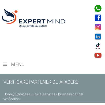
MENU
VERIFICARE PARTENER DE AFACERE
Home
/
Services
/
Judicial services
/
Business partner
verification