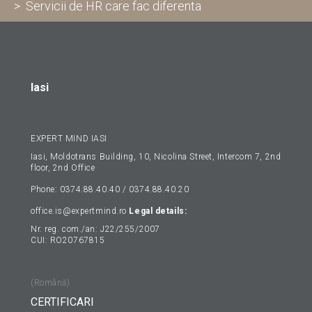
> Servicii de HR care fac diferenta
Iasi
EXPERT MIND IASI
Iasi, Moldotrans Building, 10, Nicolina Street, Intercom 7, 2nd
floor, 2nd Office
Phone: 0374.88.40.40 / 0374.88.40.20
office.is@expertmind.ro
Legal details:
Nr. reg. com./an: J22/255/2007
CUI: RO20767815
(Română)
CERTIFICARI