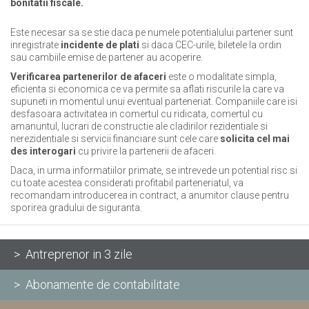
bonitatii fiscale.
Este necesar sa se stie daca pe numele potentialului partener sunt
inregistrate
incidente
de plati
si daca CEC-urile, biletele la ordin
sau cambiile emise de partener au acoperire.
Verificarea partenerilor de afaceri
este o modalitate simpla,
eficienta si economica ce va permite sa aflati riscurile la care va
supuneti in momentul unui eventual parteneriat. Companiile care isi
desfasoara activitatea in comertul cu ridicata, comertul cu
amanuntul, lucrari de constructie ale cladirilor rezidentiale si
nerezidentiale si servicii financiare sunt cele care
solicita cel mai
des interogari
cu privire la partenerii de afaceri.
Daca, in urma informatiilor primate, se intrevede un potential risc si
cu toate acestea considerati profitabil parteneriatul, va
recomandam introducerea in contract, a anumitor clause pentru
sporirea gradului de siguranta.
> Antreprenor in 3 zile
> Abonamente de contabilitate