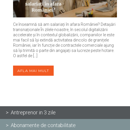
Ce înseamnă să am salariați în afara României? Detașări
transnaționale În zilele noastre, în secolul digitalizării
accelerate și în contextul globalizării, companiilor le este
mai facil să își extindă activitatea dincolo de granițele
României, iar în funcție de contractele comerciale ajung
să își trimită o parte din angajați sa lucreze peste hotare.
O astfel de […]
AFLA MAI MULT
> Antreprenor in 3 zile
> Abonamente de contabilitate