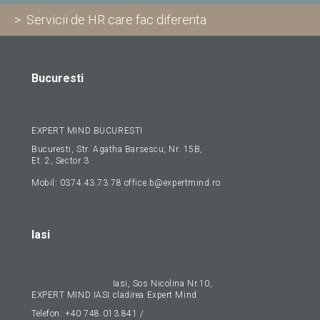
> Servicii de HR care fac diferenta
Bucuresti
EXPERT MIND BUCURESTI
Bucuresti, Str. Agatha Barsescu, Nr. 15B,
Et. 2, Sector 3
Mobil:
0374.43.73.78
office.b@expertmind.ro
Iasi
Iasi, Sos Nicolina Nr.10,
EXPERT MIND IASI
cladirea Expert Mind
Telefon:
+40 748.013.841
/