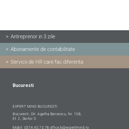
> Antreprenor in 3 zile
> Abonamente de contabilitate
> Servicii de HR care fac diferenta
Bucuresti
EXPERT MIND BUCURESTI
Bucuresti, Str. Agatha Barsescu, Nr. 15B,
Et. 2, Sector 3
Mobil:
0374.43.73.78
office.b@expertmind.ro