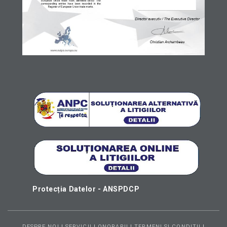
Protecția Datelor - ANSPDCP
DESPRE NOI
|
SERVICII
|
ONORARII
|
TERMENI SI CONDITII
|