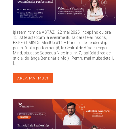
Îți reamintim că ASTĂZI, 22 mai 2025, începând cu ora
15:00 te așteptăm la evenimentul la care te-ai înscris,
EXPERT MINDs MeetUp #11 – Principii de Leadership
pentru înalta performanță, la Centrul de Afaceri Expert
Mind, situat pe Șoseaua Nicolina, nr. 7, Iași (clădirea de
sticlă. de lângă Benzinăria Mol) Pentru mai multe detalii,
[…]
AFLA MAI MULT