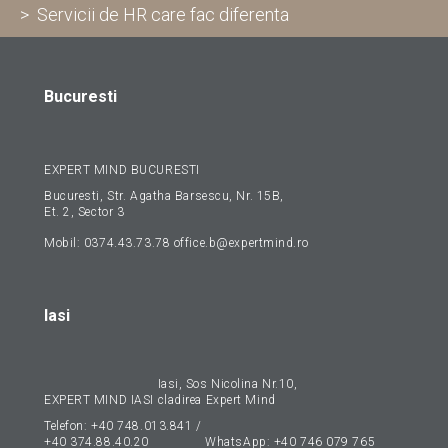
> Servicii de HR care fac diferenta
Bucuresti
EXPERT MIND BUCURESTI
Bucuresti, Str. Agatha Barsescu, Nr. 15B,
Et. 2, Sector 3
Mobil:
0374.43.73.78
office.b@expertmind.ro
Iasi
Iasi, Sos Nicolina Nr.10,
EXPERT MIND IASI
cladirea Expert Mind
Telefon:
+40 748.013.841
/
+40 374.88.40.20
WhatsApp:
+40 746 079 765