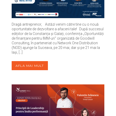
Dragă antreprenor, Astăzi venim către tine cu o nouă
oportunitate de dezvoltare a afacerii tale! După succesul
edițiilor de la Constanța și Galați, conferința „Oportunități
de finanțare pentru IMM-uri” organizată de Goodwill
Consulting, în parteneriat cu Network One Distribution
(NOD) ajunge la Suceava, pe 20 mai, dar și pe 21 mai la
Iași, […]
AFLA MAI MULT