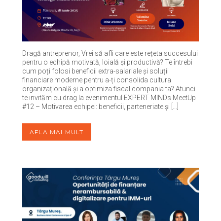
Dragă antreprenor, Vrei să afli care este rețeta succesului
pentru o echipă motivată, loială și productivă? Te întrebi
cum poți folosi beneficii extra-salariale și soluții
financiare moderne pentru a-ți consolida cultura
organizațională și a optimiza fiscal compania ta? Atunci
te invităm cu drag la evenimentul EXPERT MINDs MeetUp
#12 – Motivarea echipei: beneficii, parteneriate și […]
AFLA MAI MULT