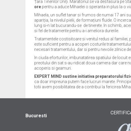
Țara Tinerilor Uniți. Maratonul se va desfasura pe St
ore
pentru a aduce Mihaelei o speranta in plus la o v
Mihaela, un suflet tanar si frumos de numai 17 ani s
apariția, la nivelul pielii, de formațiuni fluide. O ince
lung si-n lat bucurandu-se de tinerete. In schimb, acest 
si fel de tratamente pentru a-i ameliora durerile.
Tratamentele costisitoare si venitul redus al familiei,
este suficient pentru a acoperi costurile tratamentului 
necesari tratamentului, dar si pentru nevoile zilnice de 
In ciuda eforturilor, imbunatatirea spatiului de locuit
preotului din sat s-au ridicat doua camera dar care nu
acoperis si geamuri.
EXPERT MIND sustine initiativa preparatorului fiz
ca doar impreuna putem face lucruri marete. Principiu d
totii avem posibilitatea de a contribui la fericirea Mih
CERTIFIC
Bucuresti