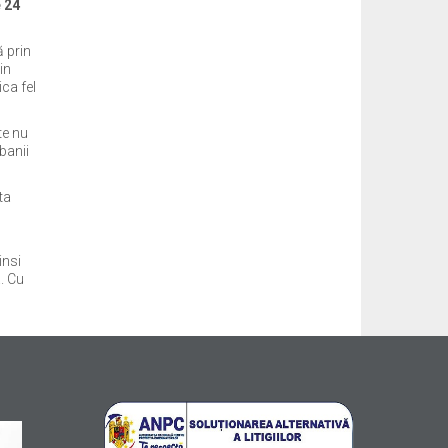
e 24
 prin
in
ica fel
te nu
banii
ta
nsi
a. Cu