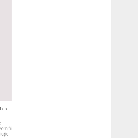
t ca
e
om fii
iația