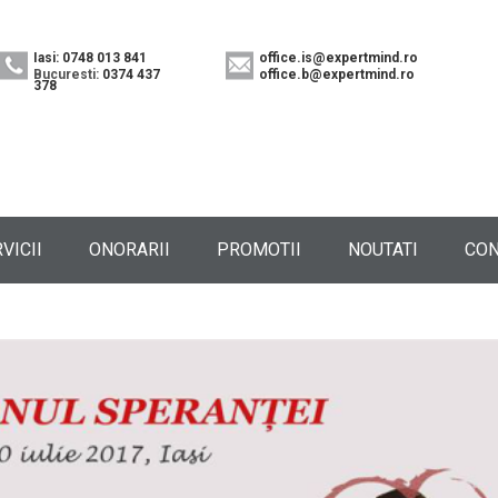
Iasi: 0748 013 841
office.is@expertmind.ro
Bucuresti:
0374 437
office.b@expertmind.ro
378
VICII
ONORARII
PROMOTII
NOUTATI
CON