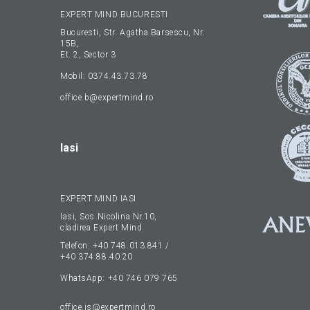
EXPERT MIND BUCURESTI
Bucuresti, Str. Agatha Barsescu, Nr.
15B,
Et. 2, Sector 3
Mobil:
0374.43.73.78
office.b@expertmind.ro
Iasi
EXPERT MIND IASI
Iasi, Sos Nicolina Nr.10,
cladirea Expert Mind
Telefon:
+40 748.013.841
/
+40 374.88.40.20
WhatsApp:
+40 746 079 765
office.is@expertmind.ro