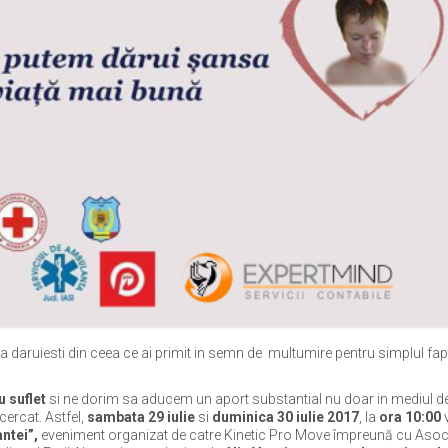
a daruiesti din ceea ce ai primit in semn de multumire pentru simplul fap
 suflet
si ne dorim sa aducem un aport substantial nu doar in mediul d
ncercat. Astfel,
sambata 29 iulie
si
duminica 30 iulie 2017
, la
ora 10:00
v
antei”,
eveniment organizat de catre Kinetic Pro Move împreună cu Asoc