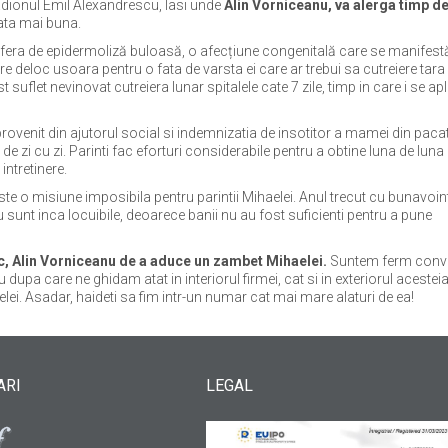
adionul Emil Alexandrescu, Iasi unde
Alin Vorniceanu, va alerga timp d
iata mai buna.
ufera de epidermoliză buloasă, o afecțiune congenitală care se manifestă
rcare deloc usoara pentru o fata de varsta ei care ar trebui sa cutreiere tara 
suflet nevinovat cutreiera lunar spitalele cate 7 zile, timp in care i se apl
 provenit din ajutorul social si indemnizatia de insotitor a mamei din paca
de zi cu zi. Parinti fac eforturi considerabile pentru a obtine luna de luna 
intretinere.
 este o misiune imposibila pentru parintii Mihaelei. Anul trecut cu bunavoin
 sunt inca locuibile, deoarece banii nu au fost suficienti pentru a pune
ic, Alin Vorniceanu de a aduce un zambet Mihaelei.
Suntem ferm convi
upa care ne ghidam atat in interiorul firmei, cat si in exteriorul acestei
aelei. Asadar, haideti sa fim intr-un numar cat mai mare alaturi de ea!
ARI
LEGAL